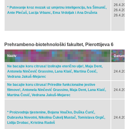
26.4.2024
* Putovanje kroz mozak uz umjetnu inteligenciju, Iva Šimunić,
26.4.2024
Ante Plećaš, Lucija Vrbanc, Ema Vrdoljak i Ana Družeta
26.4.2024
Prehrambeno-biotehnološki fakultet, Pierottijeva 6
Naziv
Datum
Ne bacajte koru citrusa! Izolirajte eterično ulje!, Maja Dent,
Antonela Ninčević Grassino, Lana Klaić, Martina Čosić,
24.4.2024
Vedrana Jakuš-Mejarec
Ne bacajte koru citrusa! Priredite funkcionalne jestive
filmove!, Antonela Ninčević Grassino, Maja Dent, Lana Klaić,
24.4.2024
Martina Čosić, Vedrana Jakuš-Mejarec
* Proizvodnja tjestenine, Bojana Voučko, Duška Ćurić,
Dubravka Novotni, Nikolina Čukelj Mustač, Tomislava Grgić,
24.4.2024
Lidija Drobac, Kristina Radoš