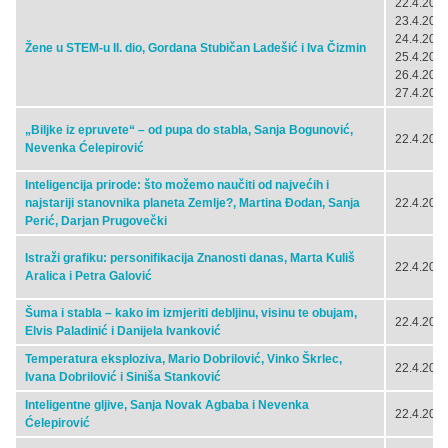
22.4.2024
23.4.2024
24.4.2024
Žene u STEM-u II. dio, Gordana Stubičan Ladešić i Iva Čizmin
25.4.2024
26.4.2024
27.4.2024
„Biljke iz epruvete“ – od pupa do stabla, Sanja Bogunović,
22.4.2024
Nevenka Ćelepirović
Inteligencija prirode: što možemo naučiti od najvećih i
najstariji stanovnika planeta Zemlje?, Martina Đodan, Sanja
22.4.2024
Perić, Darjan Prugovečki
Istraži grafiku: personifikacija Znanosti danas, Marta Kuliš
22.4.2024
Aralica i Petra Galović
Šuma i stabla – kako im izmjeriti debljinu, visinu te obujam,
22.4.2024
Elvis Paladinić i Danijela Ivanković
Temperatura eksploziva, Mario Dobrilović, Vinko Škrlec,
22.4.2024
Ivana Dobrilović i Siniša Stanković
Inteligentne gljive, Sanja Novak Agbaba i Nevenka
22.4.2024
Ćelepirović