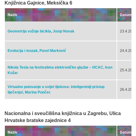
Knjižnica Gajnice, Meksička 6
Naziv
Datum
Geometrija vožnje bicikla, Josip Novak
23.4.2024
Evolucija i mozak, Pavel Marković
24.4.2024
Nikola Tesla na festivalima elektroničke glazbe – HCAC, Ivan
25.4.2024
Kožar
Virtualno putovanje u svijet lijekova: inteligentniji pristup
26.4.2024
liječenju!, Marina Punčec
Nacionalna i sveučilišna knjižnica u Zagrebu, Ulica
Hrvatske bratske zajednice 4
Naziv
Datum