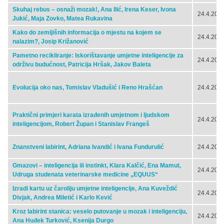
Skuhaj rebus – osnaži mozak!, Ana Ilić, Irena Keser, Ivona
24.4.2024
Jukić, Maja Zovko, Matea Rukavina
Kako do zemljišnih informacija o mjestu na kojem se
24.4.2024
nalazim?, Josip Križanović
Pametno recikliranje: Iskorištavanje umjetne inteligencije za
24.4.2024
održivu budućnost, Patricija Hršak, Jakov Baleta
Evolucija oko nas, Tomislav Vladušić i Reno Hrašćan
24.4.2024
Praktični primjeri karata izrađenih umjetnom i ljudskom
24.4.2024
inteligencijom, Robert Župan i Stanislav Frangeš
Znanstveni labirint, Adriana Ivandić i Ivana Fundurulić
24.4.2024
Gmazovi – inteligencija ili instinkt, Klara Kalčić, Ena Mamut,
24.4.2024
Udruga studenata veterinarske medicine „EQUUS“
Izradi kartu uz čaroliju umjetne inteligencije, Ana Kuveždić
24.4.2024
Divjak, Andrea Miletić i Karlo Kević
Kroz labirint stanica: veselo putovanje u mozak i inteligenciju,
24.4.2024
Ana Huđek Turković, Ksenija Durgo