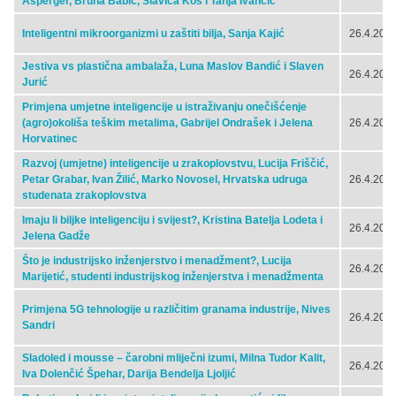
Ašperger, Bruna Babić, Slavica Kos i Tanja Ivančić
Inteligentni mikroorganizmi u zaštiti bilja, Sanja Kajić
26.4.2024
Jestiva vs plastična ambalaža, Luna Maslov Bandić i Slaven
26.4.2024
Jurić
Primjena umjetne inteligencije u istraživanju onečišćenje
(agro)okoliša teškim metalima, Gabrijel Ondrašek i Jelena
26.4.2024
Horvatinec
Razvoj (umjetne) inteligencije u zrakoplovstvu, Lucija Friščić,
Petar Grabar, Ivan Žilić, Marko Novosel, Hrvatska udruga
26.4.2024
studenata zrakoplovstva
Imaju li biljke inteligenciju i svijest?, Kristina Batelja Lodeta i
26.4.2024
Jelena Gadže
Što je industrijsko inženjerstvo i menadžment?, Lucija
26.4.2024
Marijetić, studenti industrijskog inženjerstva i menadžmenta
Primjena 5G tehnologije u različitim granama industrije, Nives
26.4.2024
Sandri
Sladoled i mousse – čarobni mliječni izumi, Milna Tudor Kalit,
26.4.2024
Iva Dolenčić Špehar, Darija Bendelja Ljoljić