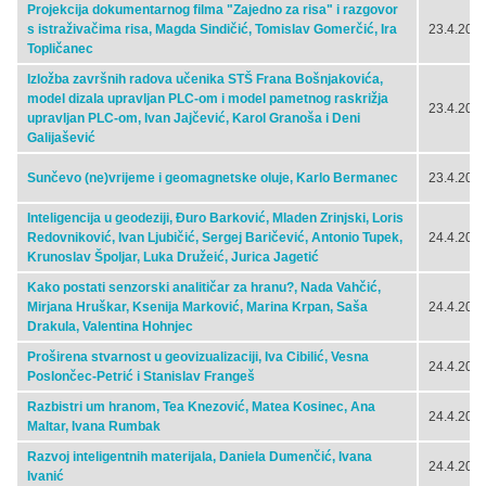
Projekcija dokumentarnog filma "Zajedno za risa" i razgovor
s istraživačima risa, Magda Sindičić, Tomislav Gomerčić, Ira
23.4.2024
Topličanec
Izložba završnih radova učenika STŠ Frana Bošnjakovića,
model dizala upravljan PLC-om i model pametnog raskrižja
23.4.2024
upravljan PLC-om, Ivan Jajčević, Karol Granoša i Deni
Galijašević
Sunčevo (ne)vrijeme i geomagnetske oluje, Karlo Bermanec
23.4.2024
Inteligencija u geodeziji, Đuro Barković, Mladen Zrinjski, Loris
Redovniković, Ivan Ljubičić, Sergej Baričević, Antonio Tupek,
24.4.2024
Krunoslav Špoljar, Luka Družeić, Jurica Jagetić
Kako postati senzorski analitičar za hranu?, Nada Vahčić,
Mirjana Hruškar, Ksenija Marković, Marina Krpan, Saša
24.4.2024
Drakula, Valentina Hohnjec
Proširena stvarnost u geovizualizaciji, Iva Cibilić, Vesna
24.4.2024
Poslončec-Petrić i Stanislav Frangeš
Razbistri um hranom, Tea Knezović, Matea Kosinec, Ana
24.4.2024
Maltar, Ivana Rumbak
Razvoj inteligentnih materijala, Daniela Dumenčić, Ivana
24.4.2024
Ivanić