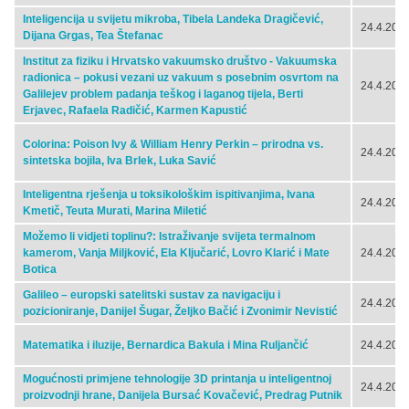
Inteligencija u svijetu mikroba, Tibela Landeka Dragičević,
24.4.2024
Dijana Grgas, Tea Štefanac
Institut za fiziku i Hrvatsko vakuumsko društvo - Vakuumska
radionica – pokusi vezani uz vakuum s posebnim osvrtom na
24.4.2024
Galilejev problem padanja teškog i laganog tijela, Berti
Erjavec, Rafaela Radičić, Karmen Kapustić
Colorina: Poison Ivy & William Henry Perkin – prirodna vs.
24.4.2024
sintetska bojila, Iva Brlek, Luka Savić
Inteligentna rješenja u toksikološkim ispitivanjima, Ivana
24.4.2024
Kmetič, Teuta Murati, Marina Miletić
Možemo li vidjeti toplinu?: Istraživanje svijeta termalnom
kamerom, Vanja Miljković, Ela Ključarić, Lovro Klarić i Mate
24.4.2024
Botica
Galileo – europski satelitski sustav za navigaciju i
24.4.2024
pozicioniranje, Danijel Šugar, Željko Bačić i Zvonimir Nevistić
Matematika i iluzije, Bernardica Bakula i Mina Ruljančić
24.4.2024
Mogućnosti primjene tehnologije 3D printanja u inteligentnoj
24.4.2024
proizvodnji hrane, Danijela Bursać Kovačević, Predrag Putnik