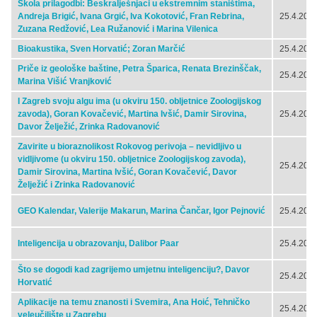
Škola prilagodbi: Beskralješnjaci u ekstremnim staništima,
Andreja Brigić, Ivana Grgić, Iva Kokotović, Fran Rebrina,
25.4.2024
Zuzana Redžović, Lea Ružanović i Marina Vilenica
Bioakustika, Sven Horvatić; Zoran Marčić
25.4.2024
Priče iz geološke baštine, Petra Šparica, Renata Brezinščak,
25.4.2024
Marina Višić Vranjković
I Zagreb svoju algu ima (u okviru 150. obljetnice Zoologijskog
zavoda), Goran Kovačević, Martina Ivšić, Damir Sirovina,
25.4.2024
Davor Želježić, Zrinka Radovanović
Zavirite u bioraznolikost Rokovog perivoja – nevidljivo u
vidljivome (u okviru 150. obljetnice Zoologijskog zavoda),
25.4.2024
Damir Sirovina, Martina Ivšić, Goran Kovačević, Davor
Želježić i Zrinka Radovanović
GEO Kalendar, Valerije Makarun, Marina Čančar, Igor Pejnović
25.4.2024
Inteligencija u obrazovanju, Dalibor Paar
25.4.2024
Što se dogodi kad zagrijemo umjetnu inteligenciju?, Davor
25.4.2024
Horvatić
Aplikacije na temu znanosti i Svemira, Ana Hoić, Tehničko
25.4.2024
veleučilište u Zagrebu