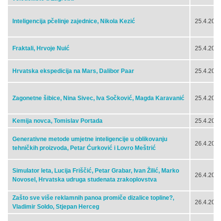
Inteligencija pčelinje zajednice, Nikola Kezić
25.4.2024
Fraktali, Hrvoje Nuić
25.4.2024
Hrvatska ekspedicija na Mars, Dalibor Paar
25.4.2024
Zagonetne šibice, Nina Sivec, Iva Sočković, Magda Karavanić
25.4.2024
Kemija novca, Tomislav Portada
25.4.2024
Generativne metode umjetne inteligencije u oblikovanju
26.4.2024
tehničkih proizvoda, Petar Ćurković i Lovro Meštrić
Simulator leta, Lucija Friščić, Petar Grabar, Ivan Žilić, Marko
26.4.2024
Novosel, Hrvatska udruga studenata zrakoplovstva
Zašto sve više reklamnih panoa promiče dizalice topline?,
26.4.2024
Vladimir Soldo, Stjepan Herceg