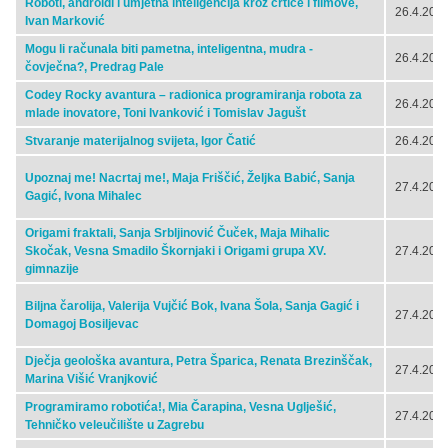
Roboti, androidi i umjetna inteligencija kroz crtiće i filmove,
26.4.2024
Ivan Marković
Mogu li računala biti pametna, inteligentna, mudra -
26.4.2024
čovječna?, Predrag Pale
Codey Rocky avantura – radionica programiranja robota za
26.4.2024
mlade inovatore, Toni Ivanković i Tomislav Jagušt
Stvaranje materijalnog svijeta, Igor Čatić
26.4.2024
Upoznaj me! Nacrtaj me!, Maja Friščić, Željka Babić, Sanja
27.4.2024
Gagić, Ivona Mihalec
Origami fraktali, Sanja Srbljinović Čuček, Maja Mihalic
Skočak, Vesna Smadilo Škornjaki i Origami grupa XV.
27.4.2024
gimnazije
Biljna čarolija, Valerija Vujčić Bok, Ivana Šola, Sanja Gagić i
27.4.2024
Domagoj Bosiljevac
Dječja geološka avantura, Petra Šparica, Renata Brezinščak,
27.4.2024
Marina Višić Vranjković
Programiramo robotića!, Mia Čarapina, Vesna Uglješić,
27.4.2024
Tehničko veleučilište u Zagrebu