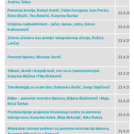
Andrea Talian
Pametna kemija, Rafael Anelić, Fabio Faraguna, Ivan Pucko,
23.4.2024
Roko Blažic, Tea Belačić, Katarina Barilar
Umjetna radioaktivnost – jučer, danas, sutra, Goran
23.4.2024
Kukmanović
Zelena učionica kao primjer integrativnog učenja, Ružica
23.4.2024
Lončar
Pametni lijekovi, Miranda Sertić
23.4.2024
Silikati, oksidi i dragulji mali, sve su to (nano)materijali,
23.4.2024
Katarina Mužina i Filip Brleković
Toksikologija za svaki dan, Dubravka Rašić, Sanja Stipičević
23.4.2024
Biljke – pametne tvornice lijekova, Biljana Blažeković i Maja
23.4.2024
Bival Štefan
Predstavljanje projekata Hrvatskog centra za potresno
23.4.2024
inženjerstvo, Katarina Holek, Maja Mrkonjić, Nika Rakas
Molekulski utisnuti polimeri za pametnu ekstrakciju lijekova,
23.4.2024