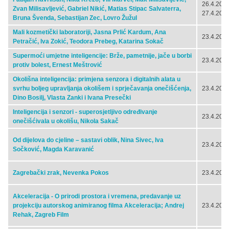
26.4.2024
Zvan Milisavljević, Gabriel Nikić, Matias Stipac Salvaterra,
27.4.2024
Bruna Švenda, Sebastijan Zec, Lovro Žužul
Mali kozmetički laboratoriji, Jasna Prlić Kardum, Ana
23.4.2024
Petračić, Iva Zokić, Teodora Prebeg, Katarina Sokač
Supermoći umjetne inteligencije: Brže, pametnije, jače u borbi
23.4.2024
protiv bolest, Ernest Meštrović
Okolišna inteligencija: primjena senzora i digitalnih alata u
svrhu boljeg upravljanja okolišem i sprječavanja onečišćenja,
23.4.2024
Dino Bosilj, Vlasta Zanki i Ivana Presečki
Inteligencija i senzori - superosjetljivo određivanje
23.4.2024
onečišćivala u okolišu, Nikola Sakač
Od dijelova do cjeline – sastavi oblik, Nina Sivec, Iva
23.4.2024
Sočković, Magda Karavanić
Zagrebački zrak, Nevenka Pokos
23.4.2024
Akceleracija - O prirodi prostora i vremena, predavanje uz
projekciju autorskog animiranog filma Akceleracija; Andrej
23.4.2024
Rehak, Zagreb Film