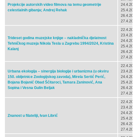
Projekcije autorskih video filmova na temu geometrije
24.4.2024
celestialnih gibanja; Andrej Rehak
25.4.2024
26.4.2024
27.4.2024
22.4.2024
23.4.2024
Trideset godina muzejske knjige – nakladnička djelatnost
24.4.2024
Tehničkog muzeja Nikola Tesla u Zagrebu 1994/2024, Kristina
25.4.2024
Kalanj
26.4.2024
27.4.2024
22.4.2024
Urbana ekologija – sinergija biologije i urbanizma (u okviru
23.4.2024
150. obljetnice Zoologijskog zavoda), Mirela Sertić Perić,
24.4.2024
Bojana Bojanić Obad Šćitaroci, Tamara Zaninović, Ana
25.4.2024
Sopina i Vesna Gulin Beljak
26.4.2024
27.4.2024
22.4.2024
23.4.2024
24.4.2024
Znanost u filateliji, Ivan Librić
25.4.2024
26.4.2024
27.4.2024