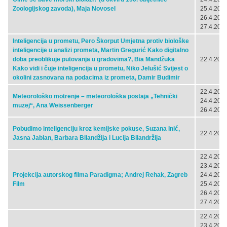
Zoologijskog zavoda), Maja Novosel
25.4.2024
26.4.2024
27.4.2024
Inteligencija u prometu, Pero Škorput Umjetna protiv biološke
inteligencije u analizi prometa, Martin Gregurić Kako digitalno
doba preoblikuje putovanja u gradovima?, Bia Mandžuka
22.4.2024
Kako vidi i čuje inteligencija u prometu, Niko Jelušić Svijest o
okolini zasnovana na podacima iz prometa, Damir Budimir
22.4.2024
Meteorološko motrenje – meteorološka postaja „Tehnički
24.4.2024
muzej“, Ana Weissenberger
26.4.2024
Pobudimo inteligenciju kroz kemijske pokuse, Suzana Inić,
22.4.2024
Jasna Jablan, Barbara Bilandžija i Lucija Bilandržija
22.4.2024
23.4.2024
Projekcija autorskog filma Paradigma; Andrej Rehak, Zagreb
24.4.2024
Film
25.4.2024
26.4.2024
27.4.2024
22.4.2024
23.4.2024