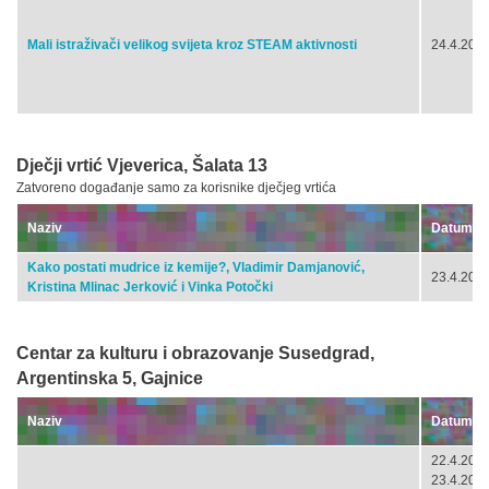
Mali istraživači velikog svijeta kroz STEAM aktivnosti
24.4.2024
Dječji vrtić Vjeverica, Šalata 13
Zatvoreno događanje samo za korisnike dječjeg vrtića
Naziv
Datum
Kako postati mudrice iz kemije?, Vladimir Damjanović,
23.4.2024
Kristina Mlinac Jerković i Vinka Potočki
Centar za kulturu i obrazovanje Susedgrad,
Argentinska 5, Gajnice
Naziv
Datum
22.4.2024
23.4.2024