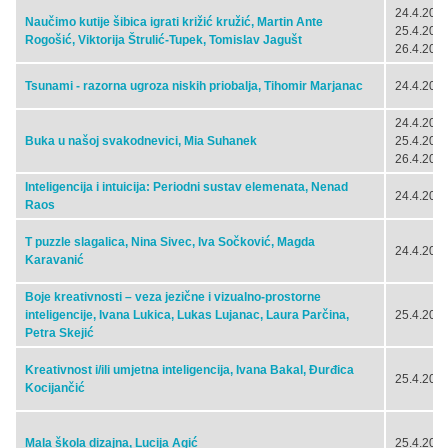
24.4.2024
Naučimo kutije šibica igrati križić kružić, Martin Ante
25.4.2024
Rogošić, Viktorija Štrulić-Tupek, Tomislav Jagušt
26.4.2024
Tsunami - razorna ugroza niskih priobalja, Tihomir Marjanac
24.4.2024
24.4.2024
Buka u našoj svakodnevici, Mia Suhanek
25.4.2024
26.4.2024
Inteligencija i intuicija: Periodni sustav elemenata, Nenad
24.4.2024
Raos
T puzzle slagalica, Nina Sivec, Iva Sočković, Magda
24.4.2024
Karavanić
Boje kreativnosti – veza jezične i vizualno-prostorne
inteligencije, Ivana Lukica, Lukas Lujanac, Laura Parčina,
25.4.2024
Petra Skejić
Kreativnost i/ili umjetna inteligencija, Ivana Bakal, Đurđica
25.4.2024
Kocijančić
Mala škola dizajna, Lucija Agić
25.4.2024