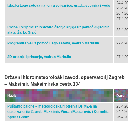
24.4.2024
Izložba Lego setova na temu željeznice, grada, svemira i vode
25.4.2024
26.4.2024
27.4.2024
Pronađi vrijeme za redovito čitanje knjiga uz pomoć digitalnih
22.4.2024
alata, Žarko Srzić
Programiranje uz pomoć Lego setova, Vedran Markulin
27.4.2024
3D crtanje i printanje, Vedran Markulin
27.4.2024
Državni hidrometeorološki zavod, opservatorij Zagreb
– Maksimir, Maksimirska cesta 134
Naziv
Datum
Puštamo balone – meteorološka motrenja DHMZ-a na
23.4.2024
opservatoriju Zagreb-Maksimir, Vjeran Magjarević i Kornelija
24.4.2024
Špoler Čanić
26.4.2024