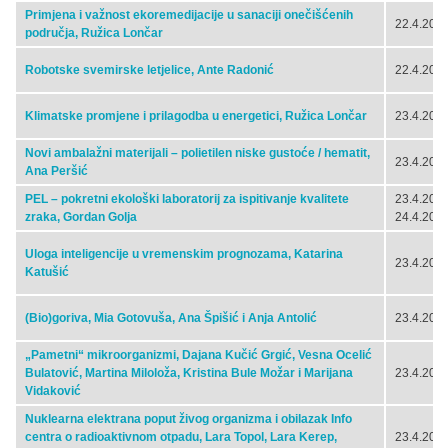
Primjena i važnost ekoremedijacije u sanaciji onečišćenih
22.4.2024
područja, Ružica Lončar
Robotske svemirske letjelice, Ante Radonić
22.4.2024
Klimatske promjene i prilagodba u energetici, Ružica Lončar
23.4.2024
Novi ambalažni materijali – polietilen niske gustoće / hematit,
23.4.2024
Ana Peršić
PEL – pokretni ekološki laboratorij za ispitivanje kvalitete
23.4.2024
zraka, Gordan Golja
24.4.2024
Uloga inteligencije u vremenskim prognozama, Katarina
23.4.2024
Katušić
(Bio)goriva, Mia Gotovuša, Ana Špišić i Anja Antolić
23.4.2024
„Pametni“ mikroorganizmi, Dajana Kučić Grgić, Vesna Ocelić
Bulatović, Martina Miloloža, Kristina Bule Možar i Marijana
23.4.2024
Vidaković
Nuklearna elektrana poput živog organizma i obilazak Info
centra o radioaktivnom otpadu, Lara Topol, Lara Kerep,
23.4.2024