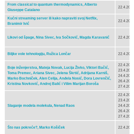
From classical to quantum thermodynamics, Alberto
22.4.2024
Giuseppe Catalano
Kućni streaming server ili kako napraviti svoj Netflix,
22.4.2024
Branimir Ivić
Likovi od špage, Nina Sivec, Iva Sočković, Magda Karavanić
22.4.2024
Biljke vole tehnologiju, Ružica Lončar
22.4.2024
22.4.2024
Boje inženjerstva, Mateja Novak, Lucija Živko, Viktori Bačić,
23.4.2024
Toma Premec, Ariana Sivec, Jelena Škrtić, Adrijana Karniš,
24.4.2024
Marko Bochniček, Alen Celija, Anđela Nosić, Dora Lovrenčić,
26.4.2024
Kristina Novković, Andrej Balić i Vilim Marijan Boroša
27.4.2024
22.4.2024
23.4.2024
Slaganje modela molekula, Nenad Raos
24.4.2024
26.4.2024
27.4.2024
Što nas pokreće?, Marko Košiček
22.4.2024