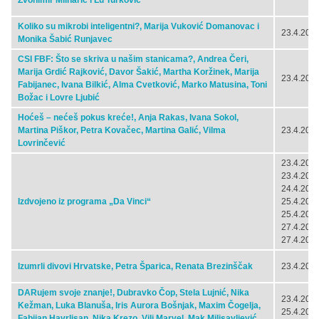
Zvonimir Mlinarić i Lu Turković
Koliko su mikrobi inteligentni?, Marija Vuković Domanovac i
23.4.2024
Monika Šabić Runjavec
CSI FBF: Što se skriva u našim stanicama?, Andrea Čeri,
Marija Grdić Rajković, Davor Šakić, Martha Koržinek, Marija
23.4.2024
Fabijanec, Ivana Bilkić, Alma Cvetković, Marko Matusina, Toni
Božac i Lovre Ljubić
Hoćeš – nećeš pokus kreće!, Anja Rakas, Ivana Sokol,
Martina Piškor, Petra Kovačec, Martina Galić, Vilma
23.4.2024
Lovrinčević
23.4.2024
23.4.2024
24.4.2024
Izdvojeno iz programa „Da Vinci“
25.4.2024
25.4.2024
27.4.2024
27.4.2024
Izumrli divovi Hrvatske, Petra Šparica, Renata Brezinščak
23.4.2024
DARujem svoje znanje!, Dubravko Čop, Stela Lujnić, Nika
23.4.2024
Kežman, Luka Blanuša, Iris Aurora Bošnjak, Maxim Čogelja,
25.4.2024
Fabijan Havrlisan, Nika Krezo, Vili Marvel, Mak Milisavljević,