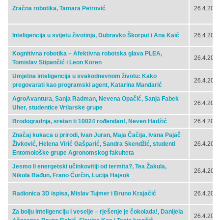
Zračna robotika, Tamara Petrović
26.4.2024
Inteligencija u svijetu životinja, Dubravko Škorput i Ana Kaić
26.4.2024
Kognitivna robotika – Afektivna robotska glava PLEA,
26.4.2024
Tomislav Stipančić i Leon Koren
Umjetna inteligencija u svakodnevnom životu: Kako
26.4.2024
pregovarati kao programski agent, Katarina Mandarić
AgroAvantura, Sanja Radman, Nevena Opačić, Sanja Fabek
26.4.2024
Uher, studentice Vrtlarske grupe
Brodogradnja, sretan ti 10024 rođendan!, Neven Hadžić
26.4.2024
Značaj kukaca u prirodi, Ivan Juran, Maja Čačija, Ivana Pajač
Živković, Helena Virić Gašparić, Sandra Skendžić, studenti
26.4.2024
Entomološke grupe Agronomskog fakulteta
Jesmo li energetski učinkovitiji od termita?, Tea Žakula,
26.4.2024
Nikola Bađun, Frano Ćurčin, Lucija Hajsok
Radionica 3D ispisa, Mislav Tujmer i Bruno Krajačić
26.4.2024
Za bolju inteligenciju i veselje – rješenje je čokolada!, Danijela
26.4.2024