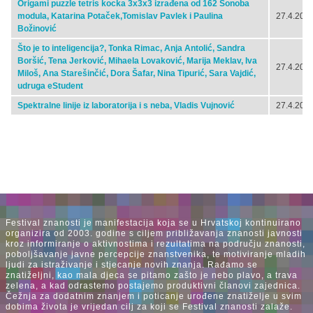
Origami puzzle tetris kocka 3x3x3 izrađena od 162 Sonoba
modula, Katarina Potaček,Tomislav Pavlek i Paulina
27.4.2024
Božinović
Što je to inteligencija?, Tonka Rimac, Anja Antolić, Sandra
Boršić, Tena Jerković, Mihaela Lovaković, Marija Meklav, Iva
27.4.2024
Miloš, Ana Starešinčić, Dora Šafar, Nina Tipurić, Sara Vajdić,
udruga eStudent
Spektralne linije iz laboratorija i s neba, Vladis Vujnović
27.4.2024
Festival znanosti je manifestacija koja se u Hrvatskoj kontinuirano
organizira od 2003. godine s ciljem približavanja znanosti javnosti
kroz informiranje o aktivnostima i rezultatima na području znanosti,
poboljšavanje javne percepcije znanstvenika, te motiviranje mladih
ljudi za istraživanje i stjecanje novih znanja. Rađamo se
znatiželjni, kao mala djeca se pitamo zašto je nebo plavo, a trava
zelena, a kad odrastemo postajemo produktivni članovi zajednica.
Čežnja za dodatnim znanjem i poticanje urođene znatiželje u svim
dobima života je vrijedan cilj za koji se Festival znanosti zalaže.