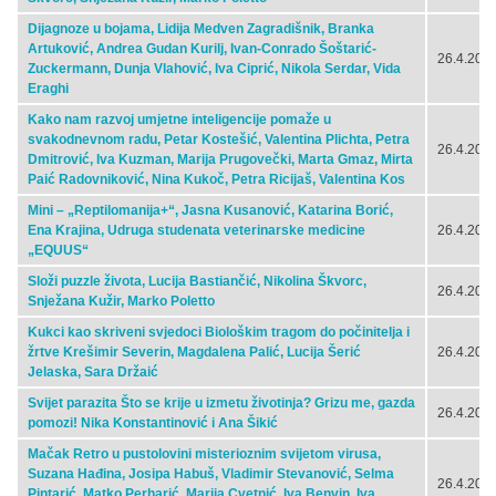
Dijagnoze u bojama, Lidija Medven Zagradišnik, Branka
Artuković, Andrea Gudan Kurilj, Ivan-Conrado Šoštarić-
26.4.2024
Zuckermann, Dunja Vlahović, Iva Ciprić, Nikola Serdar, Vida
Eraghi
Kako nam razvoj umjetne inteligencije pomaže u
svakodnevnom radu, Petar Kostešić, Valentina Plichta, Petra
26.4.2024
Dmitrović, Iva Kuzman, Marija Prugovečki, Marta Gmaz, Mirta
Paić Radovniković, Nina Kukoč, Petra Ricijaš, Valentina Kos
Mini – „Reptilomanija+“, Jasna Kusanović, Katarina Borić,
Ena Krajina, Udruga studenata veterinarske medicine
26.4.2024
„EQUUS“
Složi puzzle života, Lucija Bastiančić, Nikolina Škvorc,
26.4.2024
Snježana Kužir, Marko Poletto
Kukci kao skriveni svjedoci Biološkim tragom do počinitelja i
žrtve Krešimir Severin, Magdalena Palić, Lucija Šerić
26.4.2024
Jelaska, Sara Držaić
Svijet parazita Što se krije u izmetu životinja? Grizu me, gazda
26.4.2024
pomozi! Nika Konstantinović i Ana Šikić
Mačak Retro u pustolovini misterioznim svijetom virusa,
Suzana Hađina, Josipa Habuš, Vladimir Stevanović, Selma
26.4.2024
Pintarić, Matko Perharić, Marija Cvetnić, Iva Benvin, Iva