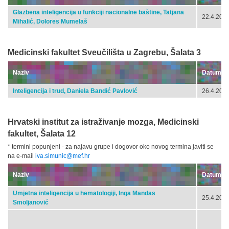
Glazbena inteligencija u funkciji nacionalne baštine, Tatjana
22.4.2024
Mihalić, Dolores Mumelaš
Medicinski fakultet Sveučilišta u Zagrebu, Šalata 3
Naziv
Datum
Inteligencija i trud, Daniela Bandić Pavlović
26.4.2024
Hrvatski institut za istraživanje mozga, Medicinski
fakultet, Šalata 12
* termini popunjeni - za najavu grupe i dogovor oko novog termina javiti se
na e-mail
iva.simunic@mef.hr
Naziv
Datum
Umjetna inteligencija u hematologiji, Inga Mandas
25.4.2024
Smoljanović