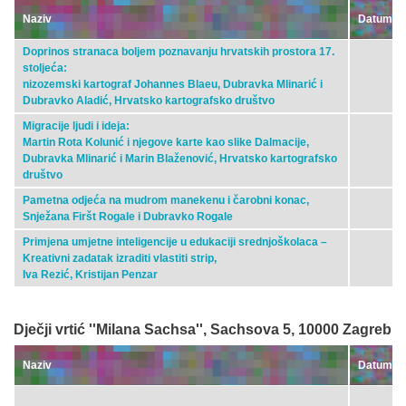
Naziv
Datum
Doprinos stranaca boljem poznavanju hrvatskih prostora 17.
stoljeća:
nizozemski kartograf Johannes Blaeu, Dubravka Mlinarić i
Dubravko Aladić, Hrvatsko kartografsko društvo
Migracije ljudi i ideja:
Martin Rota Kolunić i njegove karte kao slike Dalmacije,
Dubravka Mlinarić i Marin Blaženović, Hrvatsko kartografsko
društvo
Pametna odjeća na mudrom manekenu i čarobni konac,
Snježana Firšt Rogale i Dubravko Rogale
Primjena umjetne inteligencije u edukaciji srednjoškolaca –
Kreativni zadatak izraditi vlastiti strip,
Iva Rezić, Kristijan Penzar
Dječji vrtić ''Milana Sachsa'', Sachsova 5, 10000 Zagreb
Naziv
Datum