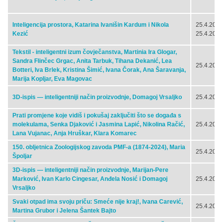
Inteligencija prostora, Katarina Ivanišin Kardum i Nikola
25.4.2024
Kezić
25.4.2024
Tekstil - inteligentni izum čovječanstva, Martinia Ira Glogar,
Sandra Flinčec Grgac, Anita Tarbuk, Tihana Dekanić, Lea
25.4.2024
Botteri, Iva Brlek, Kristina Šimić, Ivana Čorak, Ana Šaravanja,
Marija Kopljar, Eva Magovac
3D-ispis — inteligentniji način proizvodnje, Domagoj Vrsaljko
25.4.2024
Prati promjene koje vidiš i pokušaj zaključiti što se događa s
molekulama, Senka Djaković i Jasmina Lapić, Nikolina Račić,
25.4.2024
Lana Vujanac, Anja Hruškar, Klara Komarec
150. obljetnica Zoologijskog zavoda PMF-a (1874-2024), Maria
25.4.2024
Špoljar
3D-ispis — inteligentniji način proizvodnje, Marijan-Pere
Marković, Ivan Karlo Cingesar, Anđela Nosić i Domagoj
25.4.2024
Vrsaljko
Svaki otpad ima svoju priču: Smeće nije kraj!, Ivana Carević,
25.4.2024
Martina Grubor i Jelena Šantek Bajto