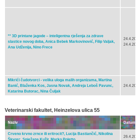
** 3D printane jagode – inteligentna rješenja za zdrave
24.4.2024
slastice novog doba, Anica Bebek Markovinović, Filip Valjak,
24.4.2024
Ana Udženija, Nino Frece
Mikrići čudotvorci - velika uloga malih organizama, Martina
Banić, Blaženka Kos, Jasna Novak, Andreja Leboš Pavunc,
24.4.2024
Katarina Butorac, Nina Čuljak
Veterinarski fakultet, Heinzelova ulica 55
Naziv
Datum
Crveno krvno zrnce ili eritrocit?, Lucija Bastiančić, Nikolina
26.4.2024
Škvorc, Snježana Kužir, Marko Poletto