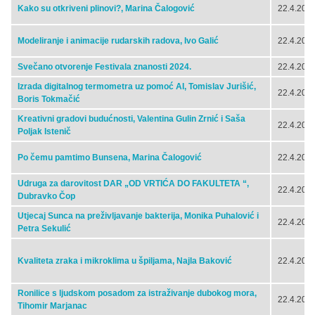
Kako su otkriveni plinovi?, Marina Čalogović
22.4.2024
Modeliranje i animacije rudarskih radova, Ivo Galić
22.4.2024
Svečano otvorenje Festivala znanosti 2024.
22.4.2024
Izrada digitalnog termometra uz pomoć AI, Tomislav Jurišić,
22.4.2024
Boris Tokmačić
Kreativni gradovi budućnosti, Valentina Gulin Zrnić i Saša
22.4.2024
Poljak Istenič
Po čemu pamtimo Bunsena, Marina Čalogović
22.4.2024
Udruga za darovitost DAR „OD VRTIĆA DO FAKULTETA “,
22.4.2024
Dubravko Čop
Utjecaj Sunca na preživljavanje bakterija, Monika Puhalović i
22.4.2024
Petra Sekulić
Kvaliteta zraka i mikroklima u špiljama, Najla Baković
22.4.2024
Ronilice s ljudskom posadom za istraživanje dubokog mora,
22.4.2024
Tihomir Marjanac