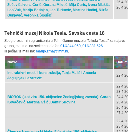
26.4.2024
Zečević, Ivona Ćorić, Gorana Miletić, Mija Curiš, Ivona Mlakić,
26.4.2024
Leo Vuk, Marija Batinjan, Lea Turković, Martina Hodinj, Nikša
Gunjević, Veronika Šipušić
Tehnički muzej Nikola Tesla, Savska cesta 18
Zbog prostornih ograničenja u Tehničkome muzeju "Nikola Tesla" za najave
grupa, molimo, nazovite na telefon
01/4844 050
;
01/4881 626
ili pošaljite mail na:
marijo.zrna@tmnt.hr
.
Naziv
Datum
Interaktivni modeli konstrukcija, Tanja Mališ i Antonia
22.4.2024
Jaguljnjak Lazarević
22.4.2024
23.4.2024
BIOROK (u okviru 150. obljetnice Zoologijskog zavoda), Goran
24.4.2024
Kovačević, Martina Ivšić, Damir Sirovina
25.4.2024
26.4.2024
27.4.2024
22.4.2024
23.4.2024
Čime se bave morski biolozi? (u okviru 150. obljetnice
24.4.2024