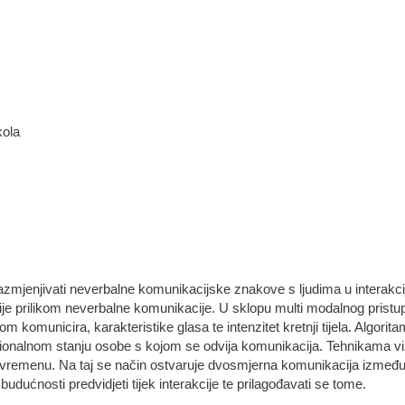
kola
mjenjivati neverbalne komunikacijske znakove s ljudima u interakcij
cije prilikom neverbalne komunikacije. U sklopu multi modalnog pristu
m komunicira, karakteristike glasa te intenzitet kretnji tijela. Algorit
onalnom stanju osobe s kojom se odvija komunikacija. Tehnikama vizu
m vremenu. Na taj se način ostvaruje dvosmjerna komunikacija između
udućnosti predvidjeti tijek interakcije te prilagođavati se tome.