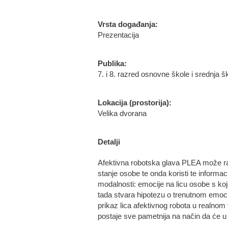
Vrsta događanja:
Prezentacija
Publika:
7. i 8. razred osnovne škole i srednja š
Lokacija (prostorija):
Velika dvorana
Detalji
Afektivna robotska glava PLEA može raz
stanje osobe te onda koristi te informa
modalnosti: emocije na licu osobe s kojo
tada stvara hipotezu o trenutnom emoci
prikaz lica afektivnog robota u realno
postaje sve pametnija na način da će u b