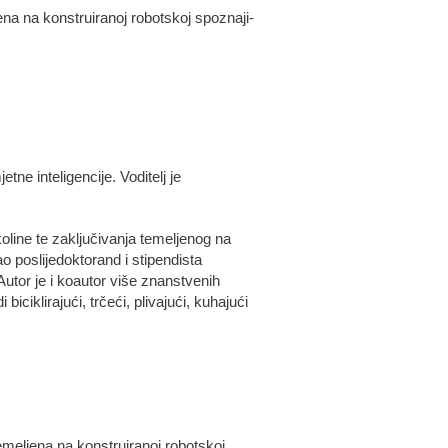
na na konstruiranoj robotskoj spoznaji-
tne inteligencije. Voditelj je
koline te zaključivanja temeljenog na
o poslijedoktorand i stipendista
tor je i koautor više znanstvenih
ciklirajući, trčeći, plivajući, kuhajući
emeljena na konstruiranoj robotskoj