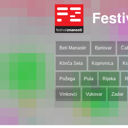
Festi
Beli Manastir
Bjelovar
Ča
Klinča Sela
Koprivnica
Kr
Požega
Pula
Rijeka
R
Vinkovci
Vukovar
Zadar