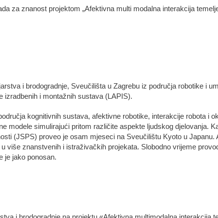
ada za znanost projektom „Afektivna multi modalna interakcija temelje
arstva i brodogradnje, Sveučilišta u Zagrebu iz područja robotike i umje
nje izradbenih i montažnih sustava (LAPIS).
područja kognitivnih sustava, afektivne robotike, interakcije robota i o
ne modele simulirajući pritom različite aspekte ljudskog djelovanja. Ka
sti (JSPS) proveo je osam mjeseci na Sveučilištu Kyoto u Japanu. Au
 više znanstvenih i istraživačkih projekata. Slobodno vrijeme provodi bi
je je jako ponosan.
rstva i brodogradnje na projektu «Afektivna multimodalna interakcija t