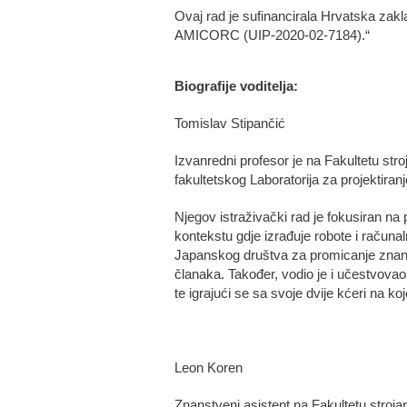
Ovaj rad je sufinancirala Hrvatska zakl
AMICORC (UIP-2020-02-7184).“
Biografije voditelja:
Tomislav Stipančić
Izvanredni profesor je na Fakultetu stroj
fakultetskog Laboratorija za projektira
Njegov istraživački rad je fokusiran na 
kontekstu gdje izrađuje robote i računal
Japanskog društva za promicanje znano
članaka. Također, vodio je i učestvovao u
te igrajući se sa svoje dvije kćeri na ko
Leon Koren
Znanstveni asistent na Fakultetu stroja