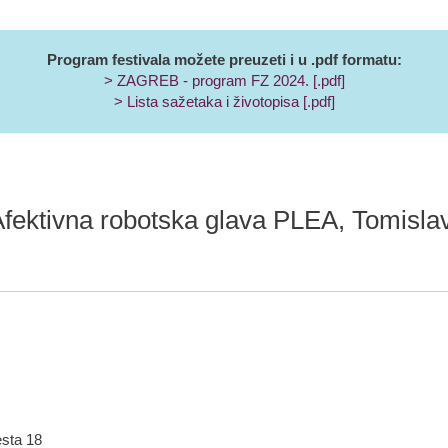
Program festivala možete preuzeti i u .pdf formatu:
> ZAGREB - program FZ 2024. [.pdf]
> Lista sažetaka i životopisa [.pdf]
Afektivna robotska glava PLEA, Tomislav
esta 18