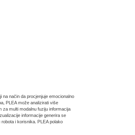
i na način da procjenjuje emocionalno
pa, PLEA može analizirati više
am za multi modalnu fuziju informacija
alizacije informacije generira se
 robota i korisnika. PLEA polako