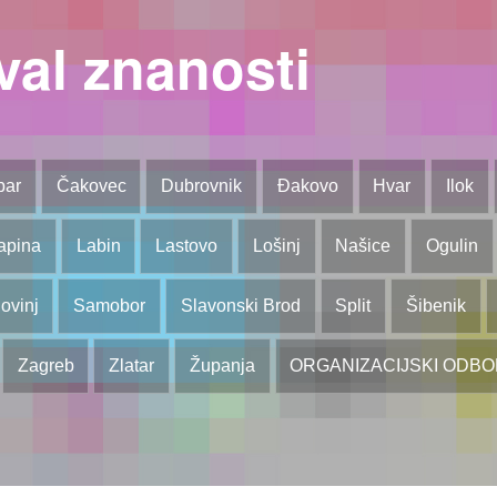
val znanosti
bar
Čakovec
Dubrovnik
Đakovo
Hvar
Ilok
apina
Labin
Lastovo
Lošinj
Našice
Ogulin
ovinj
Samobor
Slavonski Brod
Split
Šibenik
Zagreb
Zlatar
Županja
ORGANIZACIJSKI ODB