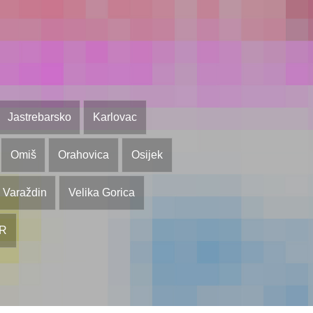
Jastrebarsko
Karlovac
Omiš
Orahovica
Osijek
Varaždin
Velika Gorica
OR