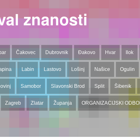
val znanosti
bar
Čakovec
Dubrovnik
Đakovo
Hvar
Ilok
apina
Labin
Lastovo
Lošinj
Našice
Ogulin
ovinj
Samobor
Slavonski Brod
Split
Šibenik
Zagreb
Zlatar
Županja
ORGANIZACIJSKI ODB