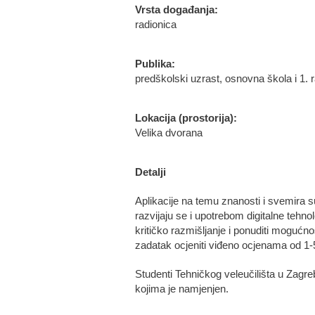
Vrsta događanja:
radionica
Publika:
predškolski uzrast, osnovna škola i 1. 
Lokacija (prostorija):
Velika dvorana
Detalji
Aplikacije na temu znanosti i svemira s
razvijaju se i upotrebom digitalne tehno
kritičko razmišljanje i ponuditi mogućno
zadatak ocjeniti viđeno ocjenama od 1-5 
Studenti Tehničkog veleučilišta u Zagreb
kojima je namjenjen.