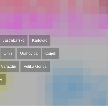
Jastrebarsko
Karlovac
Omiš
Orahovica
Osijek
Varaždin
Velika Gorica
OR