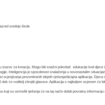
razred srednje škole
u izazov za kreaciju. Mogu biti snažni pokretač edukacije kod djece 
logije. Inteligencija je sposobnost snalaženja u novonastalim situacija
st ocjenjivanja prezentiranih idejnih rješenja/dizajna aplikacija. Djeca
dok će voditelj zbrojiti glasove. Aplikacija s najboljom ocjenom će bit
u koji su osmislili rješenja će na taj način dobiti povratnu informaciju