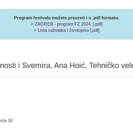
Program festivala možete preuzeti i u .pdf formatu:
> ZAGREB - program FZ 2024. [.pdf]
> Lista sažetaka i životopisa [.pdf]
nosti i Svemira, Ana Hoić, Tehničko vel
esta 18