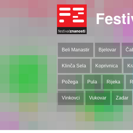
Festi
Beli Manastir
Bjelovar
Ča
Klinča Sela
Koprivnica
Kr
Požega
Pula
Rijeka
R
Vinkovci
Vukovar
Zadar