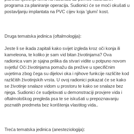
programa za planiranje operacija. Sudionici će se moći okušati u
postavljanju implantata na PVC cijev koja 'glumi' kost.
Druga tematska jedinica (oftalmologija):
Jeste li se ikada zapitali kako svijet izgleda kroz oči konja ili
kameleona, te koliko je sam vid bitan životinjama? Ova
radionica vam je sjajna prilika da stvari vidite u potpuno novom
svjetlu! Oči životinjama pomažu da prežive u specifičnim
uvjetima zbog čega su dijelovi oka i njihove funkcije različite kod
različitih životinjskih vrsta. U ovoj radionici pokazat će se kako
se životinje snalaze vidom u prostoru te kako se snalaze bez
njega. Sudionici će sudjelovati u demonstraciji provjere vida i
oftalmološkog pregleda psa te se iskušati u prepoznavanju
poznatih predmeta bez korištenja vlastitog vida..
Treća tematska jedinica (anesteziologija):