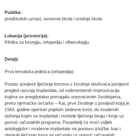
Publika:
predškolski uzrast, osnovna škola i srednja škola
Lokacija (prostorija):
Klinika za kirurgiju, ortopediju i oftamologiju
Detalji
Prva tematska jedinica (ortopedija):
Postav povijesti liječenja lomova u životinja obuhvaća povijesni
pregled razvoja implantata, od rudimentarnih improvizacija
kojima se anegdotalno pomagalo unesrećenim životinjama,
preko njemačke ovčarke – Kai, prve životinje u povijesti kojoj je
1943. godine operiran prijelom bedrene kosti, do modernih
rješenja kojim se implantati i metode liječenja biraju i kroje uz
pomoć računalnih programa. Posjetitelji će moći vidjeti
antologijske i moderne implantate na postavu izložbe, kao i
planirati liječenje loma na računalu uz pomoć računalnih