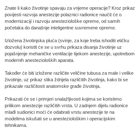
Znate li kako životinje spavaju za vrijeme operacije? Kroz prikaz
povijesti razvoja anestezije polaznici radionice naučit će o
modernizaciji i razvoju anesteziološke opreme, od samih
početaka do današnje inteligentne suvremene opreme.
Izložena životinjska pluća (svinje, za koje treba ishoditi etičku
dozvolu) koristit će se u svrhu prikaza disanja životinje uz
pojašnjenje mehaničke ventilacije tijekom anestezije, upotrebom
modernih anestezioloških aparata.
Također će biti izložene različite veličine tubusa za male i velike
životinje, uz prikaz slika ždrijela različitih životinja, kako bi se
prikazale različitosti anatomske građe životinja.
Prikazati će se i primjeri snalažljivosti kojima se koristimo
prilikom anestezije različitih vrsta. U zadnjem dijelu radionice
mlađi sudionici moći će odabrati vrstu anestezije te na
modelima iskušati se u anesteziološkim i operacijskim
tehnikama.