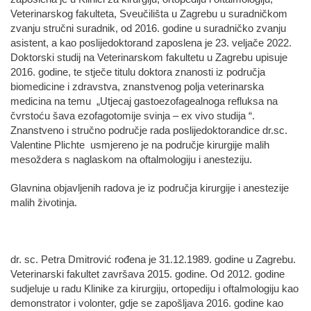
Veterinarskog fakulteta, Sveučilišta u Zagrebu u suradničkom
zvanju stručni suradnik, od 2016. godine u suradničko zvanju
asistent, a kao poslijedoktorand zaposlena je 23. veljače 2022.
Doktorski studij na Veterinarskom fakultetu u Zagrebu upisuje
2016. godine, te stječe titulu doktora znanosti iz područja
biomedicine i zdravstva, znanstvenog polja veterinarska
medicina na temu „Utjecaj gastoezofagealnoga refluksa na
čvrstoću šava ezofagotomije svinja – ex vivo studija “.
Znanstveno i stručno područje rada poslijedoktorandice dr.sc.
Valentine Plichte usmjereno je na područje kirurgije malih
mesoždera s naglaskom na oftalmologiju i anesteziju.
Glavnina objavljenih radova je iz područja kirurgije i anestezije
malih životinja.
dr. sc. Petra Dmitrović rođena je 31.12.1989. godine u Zagrebu.
Veterinarski fakultet završava 2015. godine. Od 2012. godine
sudjeluje u radu Klinike za kirurgiju, ortopediju i oftalmologiju kao
demonstrator i volonter, gdje se zapošljava 2016. godine kao