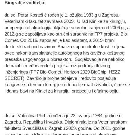
Biografije voditelja:
dr. sc. Petar Kostešić rođen je 1. ožujka 1983.g u Zagrebu.
Veterinarski fakultet završava 2009. U rad Klinike za kirurgiju,
ortopediju i oftalmologiju uključuje se volontiranjem od 2006.g , a
2012.g se zapošljava kao stručni suradnik na FP7 projektu Bio-
Comet. Od 2016. zaposlen je kao asistent, a 2019. brani
doktorski rad pod nazivom Analiza suphondralne kosti koljena
ovce nakon transplantacije autolognoga hrskavično-koštanog
presatka uzgojenoga u bioreaktoru. Sudjelovao je na nekoliko
domaćih i međunarodnih projekata iz područja tkivnog
inženjeringa (FP7 Bio-Comet, Horizon 2020 BioChip, HZZZ
SECRET). Završio je brojne tečajeve i redovito posjećuje
kongrese sa temom kirurgije i ortopedije malih životinja, čime se
i danas bavi na Klinici za kirurgiju, ortopediju i oftalmologiju.
dr. sc. Valentina Plichta rođena je 22. svibnja 1984. godine u
Zagrebu, Republika Hrvatska. Diplomirala je na Veterinarskom
fakultetu Sveučilišta u Zagrebu 2009. godine. Od 2011. godine
zaposlena je u Klinici za kirurgiju, ortopediju i oftalmologiju,