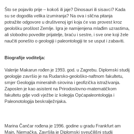
Što se pojavilo prije – kokoš ili jaje? Dinosauri ili sisavci? Kada
su se dogodila velika izumiranja? Na ova i slična pitanja
potražite odgovore u društvenoj igri koja će vas provest kroz
geološku prošlost Zemlje. Igra je namijenjena mlađim uzrastima,
ali slobodno povedite prijatelje, braću i sestre, i sve one koji žele
naučiti ponešto o geologiji i paleontologiji te se usput i zabaviti.
Biografije voditelja:
Valerije Makarun rođen je 1993. god. u Zagrebu. Diplomski studij
geologije završio je na Rudarsko-geološko-naftnom fakultetu,
smjer Geologija mineralnih sirovina i geofizička istraživanja.
Zaposlen je kao asistent na Prirodoslovno-matematičkom
fakultetu gdje vodi vježbe iz kolegija Općapaleontologija i
Paleonotologija beskralježnjaka.
Marina Čančar rođena je 1996. godine u gradu Frankfurt am
Main, Njemačka. Završila je Diplomski sveučilišni studij