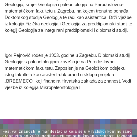
Geologija, smjer Geologija i paleontologija na Prirodoslovno-
matematičkom fakultetu u Zagrebu, na kojem trenutno pohađa
Doktorskog studija Geologija te radi kao asistentica. Drži vježbe
iz kolegija Fizička geologija i Geologija za preddiplomski studij te
kolegij Geologija za integrirani preddiplomski i diplomski studij.
Igor Pejnović rođen je 1993. godine u Zagrebu. Diplomski studij
Geologije s paleontologijom završio je na Prirodoslovno-
matematičkom fakultetu. Zaposlen je na Geološkom odsjeku
istog fakulteta kao asistent-doktorand u sklopu projekta
„BREEMECO“ koji financira Hrvatska zaklada za znanost. Vodi
vježbe iz kolegija Mikropaleontologija I.
Festival znanosti je manifestacija koja se u Hrvatskoj kontinuirano
organizira od 2003. godine s ciljem približavanja znanosti javnosti