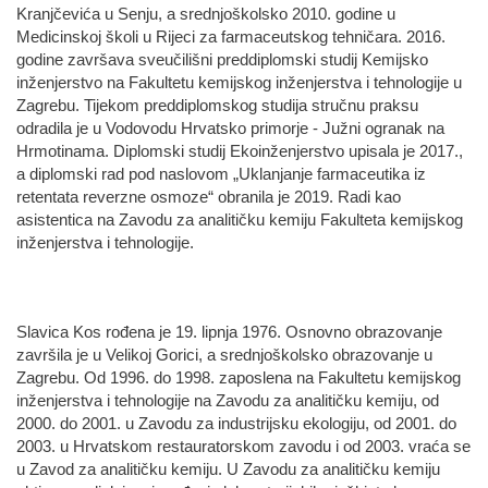
Kranjčevića u Senju, a srednjoškolsko 2010. godine u
Medicinskoj školi u Rijeci za farmaceutskog tehničara. 2016.
godine završava sveučilišni preddiplomski studij Kemijsko
inženjerstvo na Fakultetu kemijskog inženjerstva i tehnologije u
Zagrebu. Tijekom preddiplomskog studija stručnu praksu
odradila je u Vodovodu Hrvatsko primorje - Južni ogranak na
Hrmotinama. Diplomski studij Ekoinženjerstvo upisala je 2017.,
a diplomski rad pod naslovom „Uklanjanje farmaceutika iz
retentata reverzne osmoze“ obranila je 2019. Radi kao
asistentica na Zavodu za analitičku kemiju Fakulteta kemijskog
inženjerstva i tehnologije.
Slavica Kos rođena je 19. lipnja 1976. Osnovno obrazovanje
završila je u Velikoj Gorici, a srednjoškolsko obrazovanje u
Zagrebu. Od 1996. do 1998. zaposlena na Fakultetu kemijskog
inženjerstva i tehnologije na Zavodu za analitičku kemiju, od
2000. do 2001. u Zavodu za industrijsku ekologiju, od 2001. do
2003. u Hrvatskom restauratorskom zavodu i od 2003. vraća se
u Zavod za analitičku kemiju. U Zavodu za analitičku kemiju