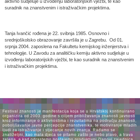
aktivno sudjeluje u izvođenju laboratorijskih vježbi, te kao
suradnik na znanstvenim i istraživačkim projektima.
Tanja Ivančić rođena je 22. svibnja 1985. Osnovno i
srednjoškolsko obrazovanje završila je u Zagrebu. Od 01.
srpnja 2004. zaposlena na Fakultetu kemijskog inženjerstva i
tehnologije. U Zavodu za analitičku kemiju aktivno sudjeluje u
izvođenju laboratorijskih vježbi, te kao suradnik na znanstvenim
i istraživačkim projektima.
Festival znanosti je manifestacija koja se u Hrvatskoj kontinuirano
organizira od 2003. godine s ciljem približavanja znanosti javnosti
kroz informiranje o aktivnostima i rezultatima na području znanosti,
poboljšavanje javne percepcije znanstvenika, te motiviranje mladih
ljudi za istraživanje i stjecanje novih znanja. Rađamo se
znatiželjni, kao mala djeca se pitamo zašto je nebo plavo, a trava
zelena, a kad odrastemo postajemo produktivni članovi zajednica.