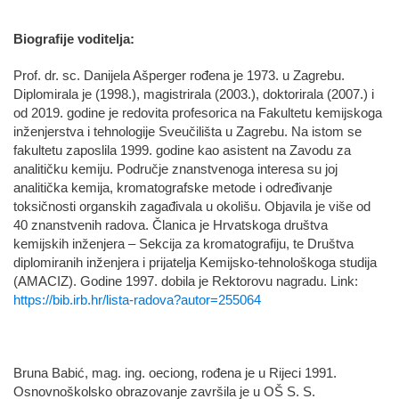
Biografije voditelja:
Prof. dr. sc. Danijela Ašperger rođena je 1973. u Zagrebu.
Diplomirala je (1998.), magistrirala (2003.), doktorirala (2007.) i
od 2019. godine je redovita profesorica na Fakultetu kemijskoga
inženjerstva i tehnologije Sveučilišta u Zagrebu. Na istom se
fakultetu zaposlila 1999. godine kao asistent na Zavodu za
analitičku kemiju. Područje znanstvenoga interesa su joj
analitička kemija, kromatografske metode i određivanje
toksičnosti organskih zagađivala u okolišu. Objavila je više od
40 znanstvenih radova. Članica je Hrvatskoga društva
kemijskih inženjera – Sekcija za kromatografiju, te Društva
diplomiranih inženjera i prijatelja Kemijsko-tehnološkoga studija
(AMACIZ). Godine 1997. dobila je Rektorovu nagradu. Link:
https://bib.irb.hr/lista-radova?autor=255064
Bruna Babić, mag. ing. oeciong, rođena je u Rijeci 1991.
Osnovnoškolsko obrazovanje završila je u OŠ S. S.