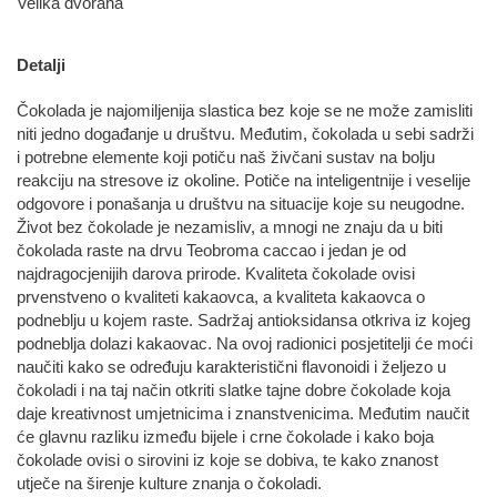
Velika dvorana
Detalji
Čokolada je najomiljenija slastica bez koje se ne može zamisliti
niti jedno događanje u društvu. Međutim, čokolada u sebi sadrži
i potrebne elemente koji potiču naš živčani sustav na bolju
reakciju na stresove iz okoline. Potiče na inteligentnije i veselije
odgovore i ponašanja u društvu na situacije koje su neugodne.
Život bez čokolade je nezamisliv, a mnogi ne znaju da u biti
čokolada raste na drvu Teobroma caccao i jedan je od
najdragocjenijih darova prirode. Kvaliteta čokolade ovisi
prvenstveno o kvaliteti kakaovca, a kvaliteta kakaovca o
podneblju u kojem raste. Sadržaj antioksidansa otkriva iz kojeg
podneblja dolazi kakaovac. Na ovoj radionici posjetitelji će moći
naučiti kako se određuju karakteristični flavonoidi i željezo u
čokoladi i na taj način otkriti slatke tajne dobre čokolade koja
daje kreativnost umjetnicima i znanstvenicima. Međutim naučit
će glavnu razliku između bijele i crne čokolade i kako boja
čokolade ovisi o sirovini iz koje se dobiva, te kako znanost
utječe na širenje kulture znanja o čokoladi.