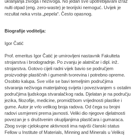
uklanjanja živoga i neživoga. No jedan sve upotrebljavani izraz
nulti otpad (eng. zero-waste) je teorijski nemoguć. Uvijek je
rezultat neka vrsta „pepela“. Često opasnog.
Biografije voditelja:
Igor Čatić
Prof. emeritus Igor Čatić je umirovljeni nastavnik Fakulteta
strojarstva i brodogradnje. Po zvanju je alatničar i dipl. inž.
strojarstva. Gotovo cijeli radni vijek bavio se područjem
proizvodnje plastičnih i gumenih tvorevina i potrebno opreme.
Osobito kalupa. Sve više se bavi temeljnim područjima
stvaranja neživoga materijalnog svijeta i povezivanjem s ostalim
područjima ljudskoga stvaralačkog rada. Djelatan je na području
jezika, filozofije, medicine, promidžbom vrijednosti plastike i
gume. Autor je vrlo velikog broja radova. Od čega su brojni
radovi usmjereni prema javnosti. Veliki dio njegove djelatnosti
povezan je s društvenim okupljanjima plastičara i gumaraca.
Zbog svoje cjelokupne aktivnosti ima najviši članski status
Fellow u Institute of Materials, Minning and Minerals u Velikoj