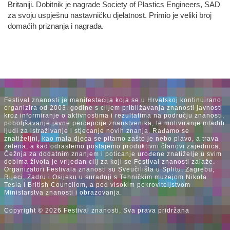
Britaniji. Dobitnik je nagrade Society of Plastics Engineers, SAD
za svoju uspješnu nastavničku djelatnost. Primio je veliki broj
domaćih priznanja i nagrada.
Festival znanosti je manifestacija koja se u Hrvatskoj kontinuirano
organizira od 2003. godine s ciljem približavanja znanosti javnosti
kroz informiranje o aktivnostima i rezultatima na području znanosti,
poboljšavanje javne percepcije znanstvenika, te motiviranje mladih
ljudi za istraživanje i stjecanje novih znanja. Rađamo se
znatiželjni, kao mala djeca se pitamo zašto je nebo plavo, a trava
zelena, a kad odrastemo postajemo produktivni članovi zajednica.
Čežnja za dodatnim znanjem i poticanje urođene znatiželje u svim
dobima života je vrijedan cilj za koji se Festival znanosti zalaže.
Organizatori Festivala znanosti su Sveučilišta u Splitu, Zagrebu,
Rijeci, Zadru i Osijeku u suradnji s Tehničkim muzejom Nikola
Tesla i British Councilom, a pod visokim pokroviteljstvom
Ministarstva znanosti i obrazovanja.
Copyright © 2026 Festival znanosti, Sva prava pridržana