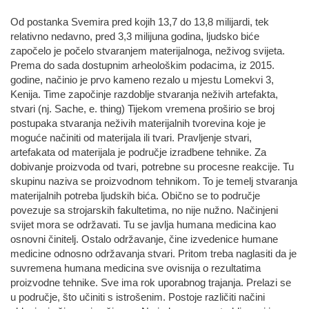
Od postanka Svemira pred kojih 13,7 do 13,8 milijardi, tek
relativno nedavno, pred 3,3 milijuna godina, ljudsko biće
započelo je počelo stvaranjem materijalnoga, neživog svijeta.
Prema do sada dostupnim arheološkim podacima, iz 2015.
godine, načinio je prvo kameno rezalo u mjestu Lomekvi 3,
Kenija. Time započinje razdoblje stvaranja neživih artefakta,
stvari (nj. Sache, e. thing) Tijekom vremena proširio se broj
postupaka stvaranja neživih materijalnih tvorevina koje je
moguće načiniti od materijala ili tvari. Pravljenje stvari,
artefakata od materijala je područje izradbene tehnike. Za
dobivanje proizvoda od tvari, potrebne su procesne reakcije. Tu
skupinu naziva se proizvodnom tehnikom. To je temelj stvaranja
materijalnih potreba ljudskih bića. Obično se to područje
povezuje sa strojarskih fakultetima, no nije nužno. Načinjeni
svijet mora se održavati. Tu se javlja humana medicina kao
osnovni činitelj. Ostalo održavanje, čine izvedenice humane
medicine odnosno održavanja stvari. Pritom treba naglasiti da je
suvremena humana medicina sve ovisnija o rezultatima
proizvodne tehnike. Sve ima rok uporabnog trajanja. Prelazi se
u područje, što učiniti s istrošenim. Postoje različiti načini