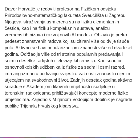
Davor Horvatić je redoviti profesor na Fizičkom odsjeku
Prirodoslovno-matematičkog fakulteta Sveučilišta u Zagrebu.
Njegova istraživanja usmjerena su na fiziku elementarnih
čestica, kao i na fiziku kompleksnih sustava, analizu
vremenskih nizova i razvoj novih AI modela. Objavio je preko
pedeset znanstvenih radova koji su citirani više od dvije tisuće
puta. Aktivno se bavi popularizacijom znanosti više od dvadeset
godina. Održao je više od tri stotine popularnih predavanja i
snimio desetke radijskih i televizijskih emisija. Kao suautor
osnovnoškolskih udžbenika iz fizike za sedmi i osmi razred,
ima angažman u podizanju svijesti o važnosti znanosti i njenim
utjecajem na svakodnevni život. Zadnjih desetak godina aktivno
surađuje s Akademijom likovnih umjetnosti i sudjeluje u
terenskim radionicama približavajući koncepte moderne fizike
umjetnicima. Zajedno s Mirjanom Vodopijom dobitnik je nagrade
publike Trijenala hrvatskog kiparstva.