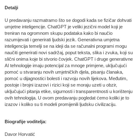
Detalji
U predavanju razmatramo što se dogodi kada se fizičar dohvati
umjetne inteligencije. ChatGPT je veliki jezični model koji je
treniran na ogromnom skupu podataka kako bi naučio
razumijevati i generirati ljudski jezik. Generativna umjetna
inteligencija temelji se na ideji da se računalni programi mogu
naučiti generirati novi sadržaj, poput teksta, slika i zvuka, koji su
slični onima koje bi stvorio čovjek. ChatGPT i druge generativne
AI tehnologije imaju potencijal za mnoge primjene, uključujući
pomoć u stvaranju novih umjetničkih djela, pisanju članaka,
pomoć u dijagnostici bolesti i razvoju novih lijekova. Međutim,
postoje i brojni izazovi i rizici koji se moraju uzeti u obzir,
uključujući pitanja etike, sigurnosti i transparentnosti u korištenju
ovih tehnologija. U ovom predavanju pogledat ćemo koliki je to
izazov i koliko su ti modeli promijenili ljudsku civilizaciju.
Biografije voditelja:
Davor Horvatić