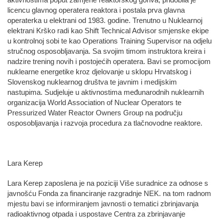
aktivnostima poput zamjene reaktorskog goriva, pridobila je
licencu glavnog operatera reaktora i postala prva glavna
operaterka u elektrani od 1983. godine. Trenutno u Nuklearnoj
elektrani Krško radi kao Shift Technical Advisor smjenske ekipe
u kontrolnoj sobi te kao Operations Training Supervisor na odjelu
stručnog osposobljavanja. Sa svojim timom instruktora kreira i
nadzire trening novih i postojećih operatera. Bavi se promocijom
nuklearne energetike kroz djelovanje u sklopu Hrvatskog i
Slovenskog nuklearnog društva te javnim i medijskim
nastupima. Sudjeluje u aktivnostima međunarodnih nuklearnih
organizacija World Association of Nuclear Operators te
Pressurized Water Reactor Owners Group na području
osposobljavanja i razvoja procedura za tlačnovodne reaktore.
Lara Kerep
Lara Kerep zaposlena je na poziciji Više suradnice za odnose s
javnošću Fonda za financiranje razgradnje NEK. na tom radnom
mjestu bavi se informiranjem javnosti o tematici zbrinjavanja
radioaktivnog otpada i uspostave Centra za zbrinjavanje