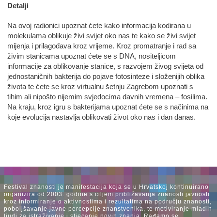
Detalji
Na ovoj radionici upoznat ćete kako informacija kodirana u
molekulama oblikuje živi svijet oko nas te kako se živi svijet
mijenja i prilagođava kroz vrijeme. Kroz promatranje i rad sa
živim stanicama upoznat ćete se s DNA, nositeljicom
informacije za oblikovanje stanice, s razvojem živog svijeta od
jednostaničnih bakterija do pojave fotosinteze i složenijih oblika
života te ćete se kroz virtualnu šetnju Zagrebom upoznati s
tihim ali nipošto nijemim svjedocima davnih vremena – fosilima.
Na kraju, kroz igru s bakterijama upoznat ćete se s načinima na
koje evolucija nastavlja oblikovati život oko nas i dan danas.
Festival znanosti je manifestacija koja se u Hrvatskoj kontinuirano
organizira od 2003. godine s ciljem približavanja znanosti javnosti
kroz informiranje o aktivnostima i rezultatima na području znanosti,
poboljšavanje javne percepcije znanstvenika, te motiviranje mladih
ljudi za istraživanje i stjecanje novih znanja. Rađamo se