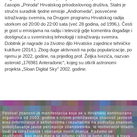
časopis „Priroda“ Hrvatskog prirodoslovnog društva. Stalni je
stručni suradnik tjedne emisije „Andromeda“, posvećene
istraživanju svemira, na Drugom programu Hrvatskog radija
utorkom od 20:00 do 22:00 sata (već 28 godina, od 1996.). Česti
je gost u emisijama na radiju i televiziji gdje komentira događaje i
dostignuća u svemirskoj tehnologiji i istraživanju svemira.
Dobitnik je nagrade za životno djlo Hrvatske zajednice tehničke
kuklture (2014.). Zbog duge aktivnosti na polju popularizacije, po
njemu je 2022. godine, na prijedlog prof. Željka Ivezića, nazvan
asteroid „176981 Anteradonic“, kojeg su otkrili astronomi
projekta „Sloan Digital Sky“ 2002. godine.
Festival znanosti je manifestacija koja se u Hrvatskoj kontinuirano
organizira od 2003. godine s ciljem približavanja znanosti javnosti
kroz informiranje o aktivnostima i rezultatima na području znanosti,
poboljšavanje javne percepcije znanstvenika, te motiviranje mladih
ljudi za istraživanje i stjecanje novih znanja. Rađamo se
znatiželjni, kao mala djeca se pitamo zašto je nebo plavo, a trava