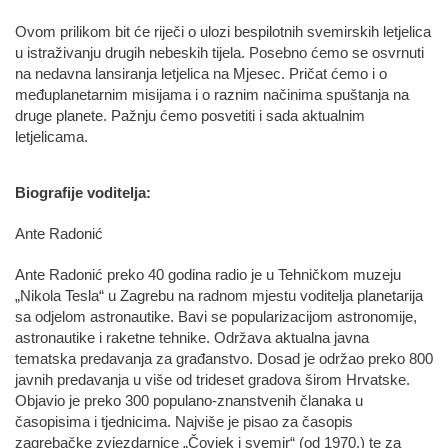
Ovom prilikom bit će riječi o ulozi bespilotnih svemirskih letjelica
u istraživanju drugih nebeskih tijela. Posebno ćemo se osvrnuti
na nedavna lansiranja letjelica na Mjesec. Pričat ćemo i o
međuplanetarnim misijama i o raznim načinima spuštanja na
druge planete. Pažnju ćemo posvetiti i sada aktualnim
letjelicama.
Biografije voditelja:
Ante Radonić
Ante Radonić preko 40 godina radio je u Tehničkom muzeju
„Nikola Tesla“ u Zagrebu na radnom mjestu voditelja planetarija
sa odjelom astronautike. Bavi se popularizacijom astronomije,
astronautike i raketne tehnike. Održava aktualna javna
tematska predavanja za građanstvo. Dosad je održao preko 800
javnih predavanja u više od trideset gradova širom Hrvatske.
Objavio je preko 300 populano-znanstvenih članaka u
časopisima i tjednicima. Najviše je pisao za časopis
zagrebačke zvjezdarnice „Čovjek i svemir“ (od 1970.) te za