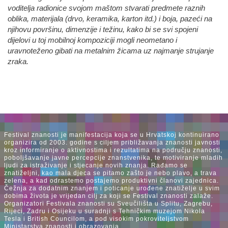
voditelja radionice svojom maštom stvarati predmete raznih
oblika, materijala (drvo, keramika, karton itd.) i boja, pazeći na
njihovu površinu, dimenzije i težinu, kako bi se svi spojeni
dijelovi u toj mobilnoj kompoziciji mogli neometano i
uravnoteženo gibati na metalnim žicama uz najmanje strujanje
zraka.
Festival znanosti je manifestacija koja se u Hrvatskoj kontinuirano
organizira od 2003. godine s ciljem približavanja znanosti javnosti
kroz informiranje o aktivnostima i rezultatima na području znanosti,
poboljšavanje javne percepcije znanstvenika, te motiviranje mladih
ljudi za istraživanje i stjecanje novih znanja. Rađamo se
znatiželjni, kao mala djeca se pitamo zašto je nebo plavo, a trava
zelena, a kad odrastemo postajemo produktivni članovi zajednica.
Čežnja za dodatnim znanjem i poticanje urođene znatiželje u svim
dobima života je vrijedan cilj za koji se Festival znanosti zalaže.
Organizatori Festivala znanosti su Sveučilišta u Splitu, Zagrebu,
Rijeci, Zadru i Osijeku u suradnji s Tehničkim muzejom Nikola
Tesla i British Councilom, a pod visokim pokroviteljstvom
Ministarstva znanosti i obrazovanja.