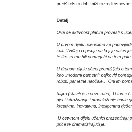
predškolska dob i niži razredi osnovne 
Detalji
Ova se aktivnost planira proves
U prvom dijelu učenicima se pripovije
čuli. Uviđaju i opisuju na koji je način
te tko su mu bili pom
U drugom dijelu učeni promišljaju o tome 
kao „moderni pametni“ bajkoviti pomagač
roboti, pametne naočale… Oni 
bajku (staviti je u novo ruho). U tome 
djeci istraživanje i pronalaženje novih 
kreativna, inovati
U četvrtom dijelu učenici prezentiraju pr
priče te dramatizirajući je.