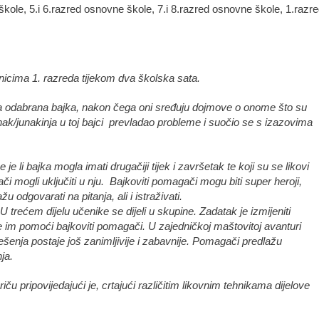
škole, 5.i 6.razred osnovne škole, 7.i 8.razred osnovne škole, 1.razr
ti s učenicima 1. razreda tijekom dva školska sata.
da odabrana bajka, nakon čega oni sređuju dojmove o onome što su
 junak/junakinja u toj bajci prevladao probleme i suočio se s izazovima
agači na tom putu.
je li bajka mogla imati drugačiji tijek i završetak te koji su se likovi
i mogli uključiti u nju. Bajkoviti pomagači mogu biti super heroji,
im pomažu odgovarati na pitanja, ali i istraživati.
U trećem dijelu učenike se dijeli u skupine. Zadatak je izmijeniti
će im pomoći bajkoviti pomagači. U zajedničkoj maštovitoj avanturi
rješenja postaje još zanimljivije i zabavnije. Pomagači predlažu
vna, inteligentna rješenja.
iču pripovijedajući je, crtajući različitim likovnim tehnikama dijelove