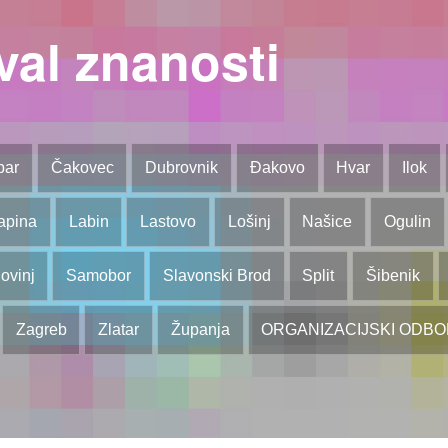
val znanosti
bar
Čakovec
Dubrovnik
Đakovo
Hvar
Ilok
apina
Labin
Lastovo
Lošinj
Našice
Ogulin
ovinj
Samobor
Slavonski Brod
Split
Šibenik
Zagreb
Zlatar
Županja
ORGANIZACIJSKI ODB