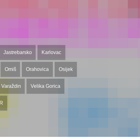
Jastrebarsko
Karlovac
Omiš
Orahovica
Osijek
Varaždin
Velika Gorica
OR