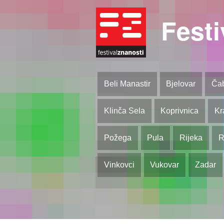
Festi
Beli Manastir
Bjelovar
Ča
Klinča Sela
Koprivnica
Kr
Požega
Pula
Rijeka
R
Vinkovci
Vukovar
Zadar