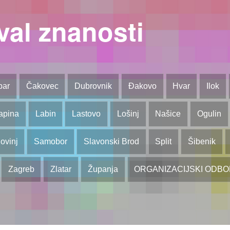
val znanosti
bar
Čakovec
Dubrovnik
Đakovo
Hvar
Ilok
apina
Labin
Lastovo
Lošinj
Našice
Ogulin
ovinj
Samobor
Slavonski Brod
Split
Šibenik
Zagreb
Zlatar
Županja
ORGANIZACIJSKI ODB