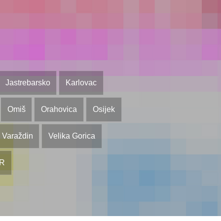
Jastrebarsko
Karlovac
Omiš
Orahovica
Osijek
Varaždin
Velika Gorica
OR