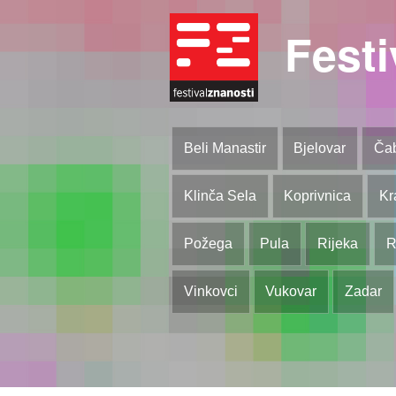
Festi
Beli Manastir
Bjelovar
Ča
Klinča Sela
Koprivnica
Kr
Požega
Pula
Rijeka
R
Vinkovci
Vukovar
Zadar