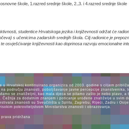
 osnovne škole, 1.razred srednje škole, 2.,3. i 4.razred srednje škole
tivnosti, studentice Hrvatskoga jezika i književnosti održat će radi
čeva) s učenicima zadarskih srednjih škola. Cilj radionice je prepoz
e te osvješćivanje književnosti kao doprinosa razvoju emocionalne inteli
se u Hrvatskoj kontinuirano organizira od 2003. godine s ciljem približ
a na području znanosti, poboljšavanje javne percepcije znanstvenika, t
Rađamo se znatiželjni, kao mala djeca se pitamo zašto je nebo plavo, a
. Čežnja za dodatnim znanjem i poticanje urođene znatiželje u svim dob
estivala znanosti su Sveučilišta u Splitu, Zagrebu, Rijeci, Zadru i Os
visokim pokroviteljstvom Ministarstva znanosti i obrazovanja.
 prava pridržana