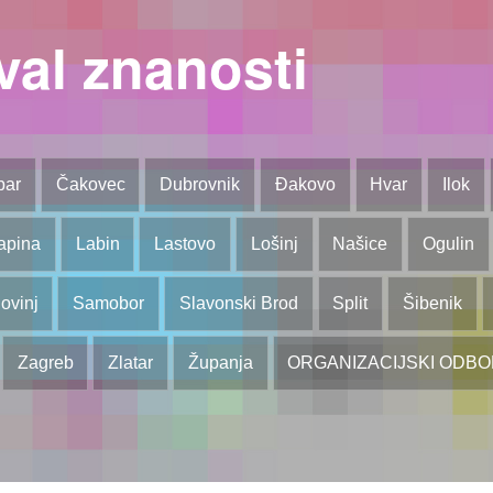
val znanosti
bar
Čakovec
Dubrovnik
Đakovo
Hvar
Ilok
apina
Labin
Lastovo
Lošinj
Našice
Ogulin
ovinj
Samobor
Slavonski Brod
Split
Šibenik
Zagreb
Zlatar
Županja
ORGANIZACIJSKI ODB