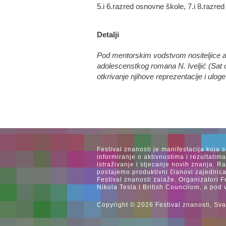
5.i 6.razred osnovne škole, 7.i 8.razred
Detalji
Pod mentorskim vodstvom nositeljice ak
adolescenstkog romana N. Iveljić (Sat o
otkrivanje njihove reprezentacije i ulog
Festival znanosti je manifestacija koja 
informiranje o aktivnostima i rezultatim
istraživanje i stjecanje novih znanja. 
postajemo produktivni članovi zajednica
Festival znanosti zalaže. Organizatori F
Nikola Tesla i British Councilom, a pod 
Copyright © 2026 Festival znanosti, Sva