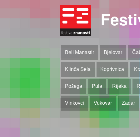
Festi
Beli Manastir
Bjelovar
Ča
Klinča Sela
Koprivnica
Kr
Požega
Pula
Rijeka
R
Vinkovci
Vukovar
Zadar