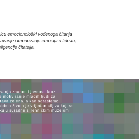
onicu emocionološki vođenoga čitanja
navanje i imenovanje emocija u tekstu,
gencije čitatelja.
avanja znanosti javnosti kroz
e motiviranje mladih ljudi za
 trava zelena, a kad odrastemo
ima života je vrijedan cilj za koji se
ijeku u suradnji s Tehničkim muzejom