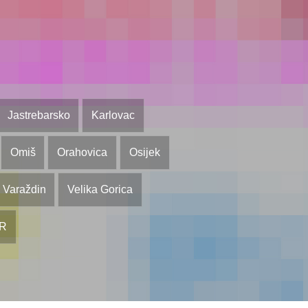
Jastrebarsko
Karlovac
Omiš
Orahovica
Osijek
Varaždin
Velika Gorica
OR