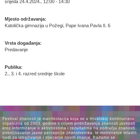
srijeda 24.4.2024., 12:00 - 14:30
Mjesto održavanja:
Katolička gimnazija u Požegi, Pape Ivana Pavla II. 6
Vrsta događanja:
Predavanje
Publika:
2., 3. i 4. razred srednje škole
Festival znanosti je manifestacija koja se u Hrvatskoj kontinuirano
organizira od 2003. godine s ciljem približavanja znanosti javnosti
kroz informiranje o aktivnostima i rezultatima na području znanosti,
poboljšavanje javne percepcije znanstvenika, te motiviranje mladih
ljudi za istraživanje i stjecanje novih znanja. Rađamo se