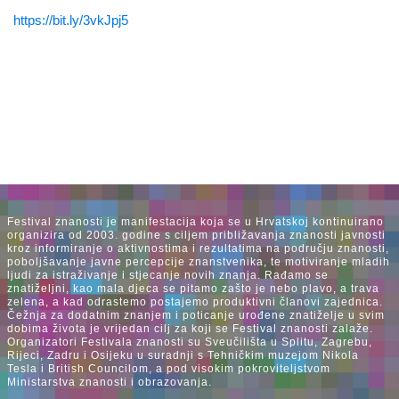
https://bit.ly/3vkJpj5
Festival znanosti je manifestacija koja se u Hrvatskoj kontinuirano
organizira od 2003. godine s ciljem približavanja znanosti javnosti
kroz informiranje o aktivnostima i rezultatima na području znanosti,
poboljšavanje javne percepcije znanstvenika, te motiviranje mladih
ljudi za istraživanje i stjecanje novih znanja. Rađamo se
znatiželjni, kao mala djeca se pitamo zašto je nebo plavo, a trava
zelena, a kad odrastemo postajemo produktivni članovi zajednica.
Čežnja za dodatnim znanjem i poticanje urođene znatiželje u svim
dobima života je vrijedan cilj za koji se Festival znanosti zalaže.
Organizatori Festivala znanosti su Sveučilišta u Splitu, Zagrebu,
Rijeci, Zadru i Osijeku u suradnji s Tehničkim muzejom Nikola
Tesla i British Councilom, a pod visokim pokroviteljstvom
Ministarstva znanosti i obrazovanja.