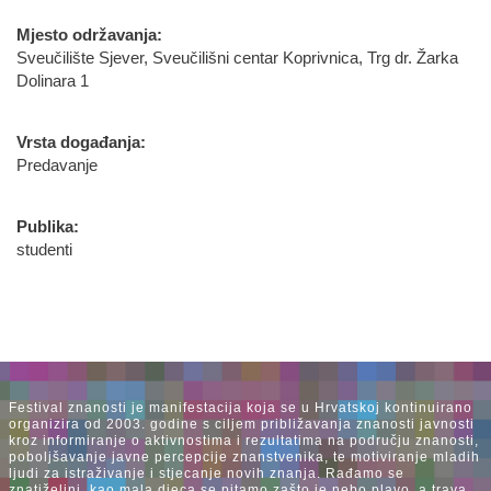
Mjesto održavanja:
Sveučilište Sjever, Sveučilišni centar Koprivnica, Trg dr. Žarka
Dolinara 1
Vrsta događanja:
Predavanje
Publika:
studenti
Festival znanosti je manifestacija koja se u Hrvatskoj kontinuirano
organizira od 2003. godine s ciljem približavanja znanosti javnosti
kroz informiranje o aktivnostima i rezultatima na području znanosti,
poboljšavanje javne percepcije znanstvenika, te motiviranje mladih
ljudi za istraživanje i stjecanje novih znanja. Rađamo se
znatiželjni, kao mala djeca se pitamo zašto je nebo plavo, a trava