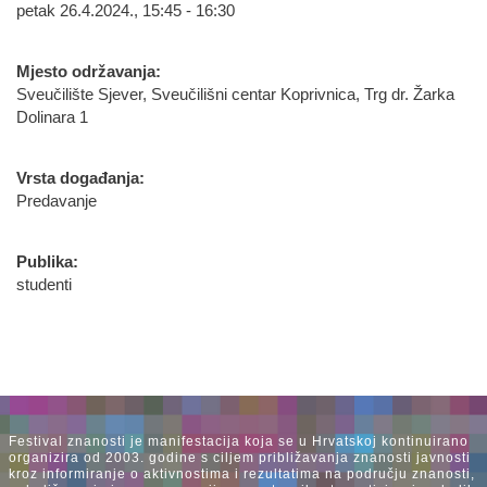
petak 26.4.2024., 15:45 - 16:30
Mjesto održavanja:
Sveučilište Sjever, Sveučilišni centar Koprivnica, Trg dr. Žarka
Dolinara 1
Vrsta događanja:
Predavanje
Publika:
studenti
Festival znanosti je manifestacija koja se u Hrvatskoj kontinuirano
organizira od 2003. godine s ciljem približavanja znanosti javnosti
kroz informiranje o aktivnostima i rezultatima na području znanosti,