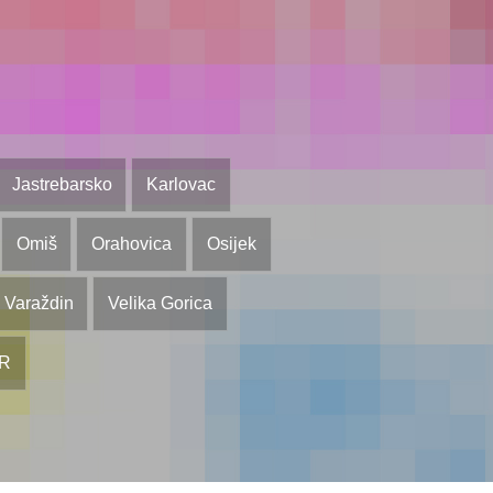
Jastrebarsko
Karlovac
Omiš
Orahovica
Osijek
Varaždin
Velika Gorica
OR