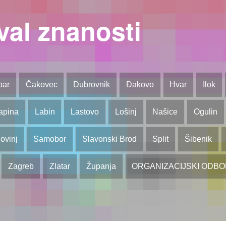
val znanosti
bar
Čakovec
Dubrovnik
Đakovo
Hvar
Ilok
apina
Labin
Lastovo
Lošinj
Našice
Ogulin
ovinj
Samobor
Slavonski Brod
Split
Šibenik
Zagreb
Zlatar
Županja
ORGANIZACIJSKI ODB