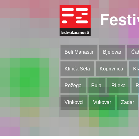
Festi
Beli Manastir
Bjelovar
Ča
Klinča Sela
Koprivnica
Kr
Požega
Pula
Rijeka
R
Vinkovci
Vukovar
Zadar