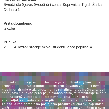
Sveučilište Sjever, Sveučilišni centar Koprivnica, Trg dr. Žarka
Dolinara 1
Vrsta događanja:
izložba
Publika:
2., 3. i 4. razred srednje škole, studenti i opća populacija
Festival znanosti je manifestacija koja se u Hrvatskoj kontinuirano
organizira od 2003. godine s ciljem približavanja znanosti javnosti
kroz informiranje o aktivnostima i rezultatima na području znanosti,
poboljšavanje javne percepcije znanstvenika, te motiviranje mladih
ljudi za istraživanje i stjecanje novih znanja. Rađamo se
znatiželjni, kao mala djeca se pitamo zašto je nebo plavo, a trava
zelena, a kad odrastemo postajemo produktivni članovi zajednica.
Čežnja za dodatnim znanjem i poticanje urođene znatiželje u svim