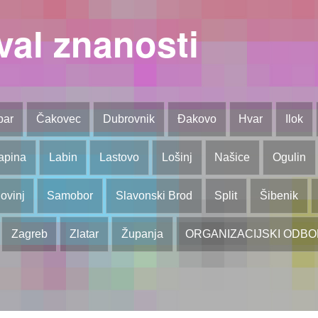
val znanosti
bar
Čakovec
Dubrovnik
Đakovo
Hvar
Ilok
apina
Labin
Lastovo
Lošinj
Našice
Ogulin
ovinj
Samobor
Slavonski Brod
Split
Šibenik
Zagreb
Zlatar
Županja
ORGANIZACIJSKI ODB