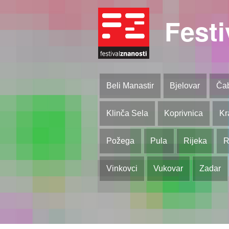
Festi
Beli Manastir
Bjelovar
Ča
Klinča Sela
Koprivnica
Kr
Požega
Pula
Rijeka
R
Vinkovci
Vukovar
Zadar