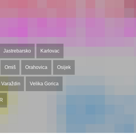
Jastrebarsko
Karlovac
Omiš
Orahovica
Osijek
Varaždin
Velika Gorica
OR