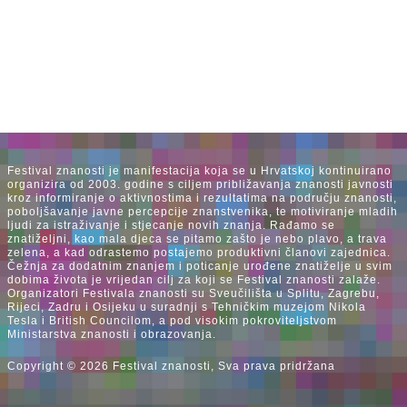
Festival znanosti je manifestacija koja se u Hrvatskoj kontinuirano
organizira od 2003. godine s ciljem približavanja znanosti javnosti
kroz informiranje o aktivnostima i rezultatima na području znanosti,
poboljšavanje javne percepcije znanstvenika, te motiviranje mladih
ljudi za istraživanje i stjecanje novih znanja. Rađamo se
znatiželjni, kao mala djeca se pitamo zašto je nebo plavo, a trava
zelena, a kad odrastemo postajemo produktivni članovi zajednica.
Čežnja za dodatnim znanjem i poticanje urođene znatiželje u svim
dobima života je vrijedan cilj za koji se Festival znanosti zalaže.
Organizatori Festivala znanosti su Sveučilišta u Splitu, Zagrebu,
Rijeci, Zadru i Osijeku u suradnji s Tehničkim muzejom Nikola
Tesla i British Councilom, a pod visokim pokroviteljstvom
Ministarstva znanosti i obrazovanja.
Copyright © 2026 Festival znanosti, Sva prava pridržana