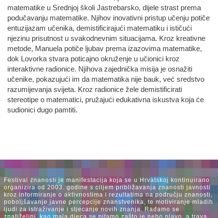
matematike u Srednjoj školi Jastrebarsko, dijele strast prema
podučavanju matematike. Njihov inovativni pristup učenju potiče
entuzijazam učenika, demistificirajući matematiku i ističući
njezinu prisutnost u svakodnevnim situacijama. Kroz kreativne
metode, Manuela potiče ljubav prema izazovima matematike,
dok Lovorka stvara poticajno okruženje u učionici kroz
interaktivne radionice. Njihova zajednička misija je osnažiti
učenike, pokazujući im da matematika nije bauk, već sredstvo
razumijevanja svijeta. Kroz radionice žele demistificirati
stereotipe o matematici, pružajući edukativna iskustva koja će
sudionici dugo pamtiti.
Festival znanosti je manifestacija koja se u Hrvatskoj kontinuirano
organizira od 2003. godine s ciljem približavanja znanosti javnosti
kroz informiranje o aktivnostima i rezultatima na području znanosti,
poboljšavanje javne percepcije znanstvenika, te motiviranje mladih
ljudi za istraživanje i stjecanje novih znanja. Rađamo se
znatiželjni, kao mala djeca se pitamo zašto je nebo plavo, a trava