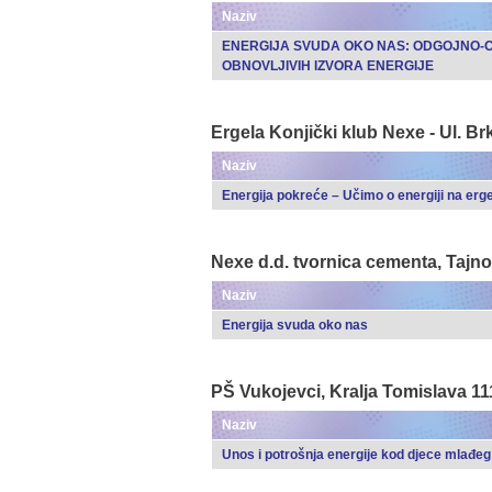
Naziv
ENERGIJA SVUDA OKO NAS: ODGOJNO-OB
OBNOVLJIVIH IZVORA ENERGIJE
Ergela Konjički klub Nexe - Ul. B
Naziv
Energija pokreće – Učimo o energiji na erg
Nexe d.d. tvornica cementa, Tajno
Naziv
Energija svuda oko nas
PŠ Vukojevci, Kralja Tomislava 11
Naziv
Unos i potrošnja energije kod djece mlađe