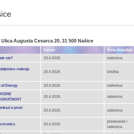
šice
, Ulica Augusta Cesarca 20, 31 500 Našice
Datum
Vrsta događaja
wir sie?
20.4.2026.
radionica
obljetnice rođenja
20.4.2026.
Izložba
d of Energy
20.4.2026.
radionica
PROZNE
20.4.2026.
radionica
 BUDUĆNOST
rikazi u prozi
20.4.2026.
radionica
predavanje i
ectronics
20.4.2026.
radionica