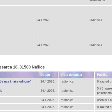
24.4.2026.
radionica
24.4.2026.
radionica
esarca 18, 31500 Našice
Datum
Vrsta događaja
Publika
će nas i naše odnose”
24.4.2026.
radionica
6. razred 
5. i 6. ra
ju
24.4.2026.
radionica
potrebama
24.4.2026.
radionica
učenici 7.a
24.4.2026.
radionica
8. razred 