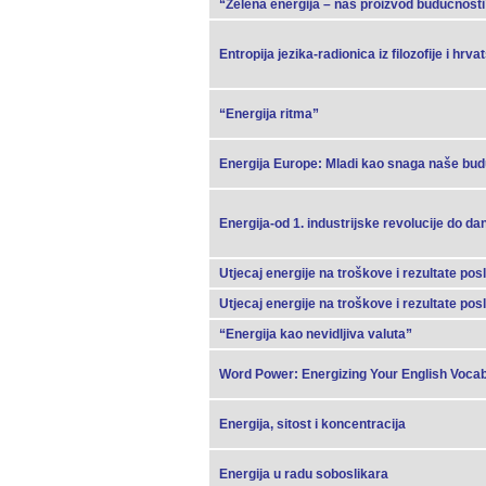
“Zelena energija – naš proizvod budućnosti
Entropija jezika-radionica iz filozofije i hrv
“Energija ritma”
Energija Europe: Mladi kao snaga naše bud
Energija-od 1. industrijske revolucije do da
Utjecaj energije na troškove i rezultate po
Utjecaj energije na troškove i rezultate po
“Energija kao nevidljiva valuta”
Word Power: Energizing Your English Voca
Energija, sitost i koncentracija
Energija u radu soboslikara