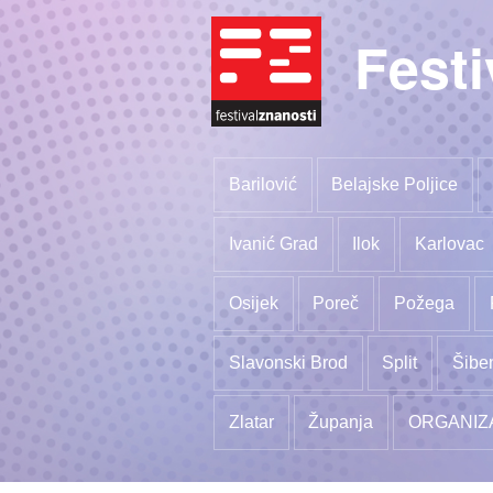
Festi
Barilović
Belajske Poljice
Ivanić Grad
Ilok
Karlovac
Osijek
Poreč
Požega
Slavonski Brod
Split
Šibe
Zlatar
Županja
ORGANIZ