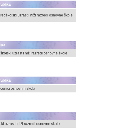
ublika
redškolski uzrast i niži razredi osnovne škole
ika
školski uzrast i niži razredi osnovne škole
ublika
čenici osnovnih škola
ki uzrast i niži razredi osnovne škole