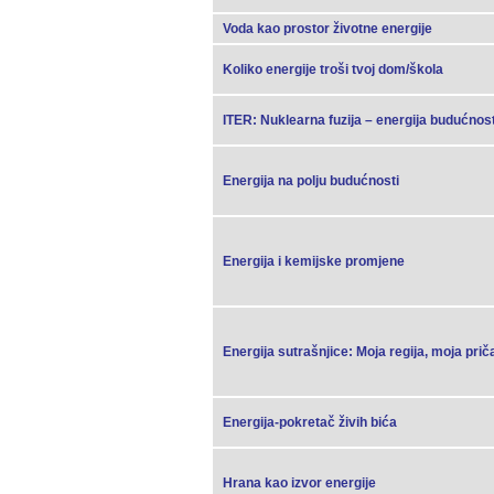
Voda kao prostor životne energije
Koliko energije troši tvoj dom/škola
ITER: Nuklearna fuzija – energija budućnosti
Energija na polju budućnosti
Energija i kemijske promjene
Energija sutrašnjice: Moja regija, moja prič
Energija-pokretač živih bića
Hrana kao izvor energije