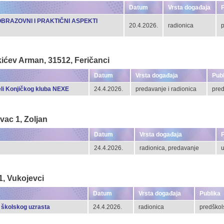
Datum
Vrsta događaja
P
RAZOVNI I PRAKTIČNI ASPEKTI
20.4.2026.
radionica
p
rkićev Arman, 31512, Feričanci
Datum
Vrsta događaja
Publ
eli Konjičkog kluba NEXE
24.4.2026.
predavanje i radionica
pred
vac 1, Zoljan
Datum
Vrsta događaja
P
24.4.2026.
radionica, predavanje
u
1, Vukojevci
Datum
Vrsta događaja
Publika
g školskog uzrasta
24.4.2026.
radionica
predškols