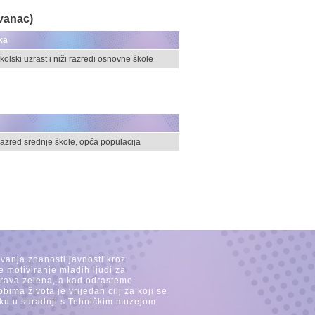
avanac)
ka
kolski uzrast i niži razredi osnovne škole
. razred srednje škole, opća populacija
avanja znanosti javnosti kroz
e motiviranje mladih ljudi za
 trava zelena, a kad odrastemo
ima života je vrijedan cilj za koji se
ijeku u suradnji s Tehničkim muzejom