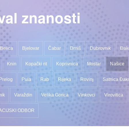
val znanosti
Belica
Bjelovar
Čabar
Drniš
Dubrovnik
Đak
Knin
Kopački rit
Koprivnica
Mostar
Našice
Prelog
Pula
Rab
Rijeka
Rovinj
Satnica Đak
nik
Varaždin
Velika Gorica
Vinkovci
Virovitica
ACIJSKI ODBOR