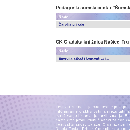
Pedagoški šumski centar “Šumski 
Naziv
Čarolija prirode
GK Gradska knjižnica Našice, Trg 
Naziv
Energija, sitost i koncentracija
Festival znanosti je manifestacija koja 
informiranje o aktivnostima i rezultatim
istraživanje i stjecanje novih znanja. 
postajemo produktivni članovi zajednica
Festival znanosti zalaže. Organizatori F
Nikola Tesla i British Councilom, a pod 