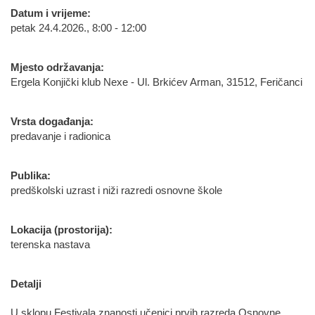
Datum i vrijeme:
petak 24.4.2026., 8:00 - 12:00
Mjesto održavanja:
Ergela Konjički klub Nexe - Ul. Brkićev Arman, 31512, Feričanci
Vrsta događanja:
predavanje i radionica
Publika:
predškolski uzrast i niži razredi osnovne škole
Lokacija (prostorija):
terenska nastava
Detalji
U sklopu Festivala znanosti učenici prvih razreda Osnovne