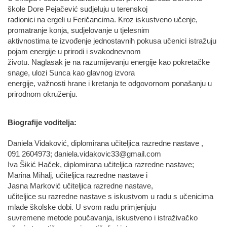
škole Dore Pejačević sudjeluju u terenskoj
radionici na ergeli u Feričancima. Kroz iskustveno učenje,
promatranje konja, sudjelovanje u tjelesnim
aktivnostima te izvođenje jednostavnih pokusa učenici istražuju
pojam energije u prirodi i svakodnevnom
životu. Naglasak je na razumijevanju energije kao pokretačke
snage, ulozi Sunca kao glavnog izvora
energije, važnosti hrane i kretanja te odgovornom ponašanju u
prirodnom okruženju.
Biografije voditelja:
Daniela Vidaković, diplomirana učiteljica razredne nastave ,
091 2604973; daniela.vidakovic33@gmail.com
Iva Šikić Haček, diplomirana učiteljica razredne nastave;
Marina Mihalj, učiteljica razredne nastave i
Jasna Marković učiteljica razredne nastave,
učiteljice su razredne nastave s iskustvom u radu s učenicima
mlađe školske dobi. U svom radu primjenjuju
suvremene metode poučavanja, iskustveno i istraživačko