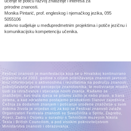
učenje te potiču razvoj znatiželje i interesa za
prirodne znanosti.
Monika Pintarić, prof. engleskog i njemačkog jezika, 095
5055106
aktivno sudjeluje u međupredmetnim projektima i potiče jezičnu i
komunikacijsku kompetenciju učenika.
Festival znanosti je manifestacija koja se u Hrvatskoj kontinuirano
organizira od 2003. godine s ciljem približavanja znanosti javnosti
kroz informiranje o aktivnostima i rezultatima na području znanosti,
poboljšavanje javne percepcije znanstvenika, te motiviranje mladih
ljudi za istraživanje i stjecanje novih znanja. Rađamo se
znatiželjni, kao mala djeca se pitamo zašto je nebo plavo, a trava
zelena, a kad odrastemo postajemo produktivni članovi zajednica.
Čežnja za dodatnim znanjem i poticanje urođene znatiželje u svim
dobima života je vrijedan cilj za koji se Festival znanosti zalaže.
Organizatori Festivala znanosti su Sveučilišta u Splitu, Zagrebu,
Rijeci, Zadru i Osijeku u suradnji s Tehničkim muzejom Nikola
Tesla i British Councilom, a pod visokim pokroviteljstvom
Ministarstva znanosti i obrazovanja.