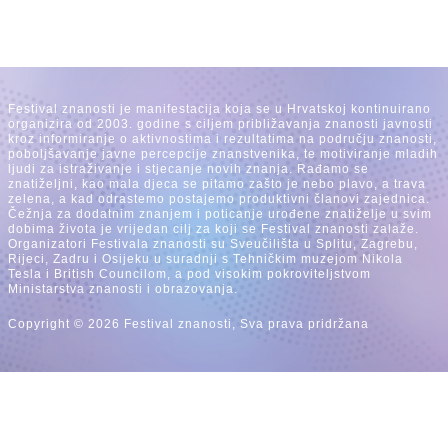
Festival znanosti je manifestacija koja se u Hrvatskoj kontinuirano
organizira od 2003. godine s ciljem približavanja znanosti javnosti
kroz informiranje o aktivnostima i rezultatima na području znanosti,
poboljšavanje javne percepcije znanstvenika, te motiviranje mladih
ljudi za istraživanje i stjecanje novih znanja. Rađamo se
znatiželjni, kao mala djeca se pitamo zašto je nebo plavo, a trava
zelena, a kad odrastemo postajemo produktivni članovi zajednica.
Čežnja za dodatnim znanjem i poticanje urođene znatiželje u svim
dobima života je vrijedan cilj za koji se Festival znanosti zalaže.
Organizatori Festivala znanosti su Sveučilišta u Splitu, Zagrebu,
Rijeci, Zadru i Osijeku u suradnji s Tehničkim muzejom Nikola
Tesla i British Councilom, a pod visokim pokroviteljstvom
Ministarstva znanosti i obrazovanja.
Copyright © 2026 Festival znanosti, Sva prava pridržana