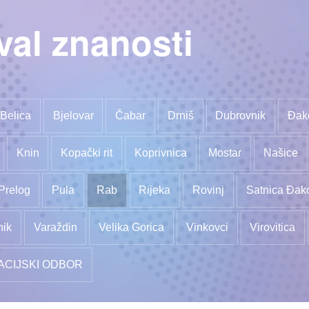
val znanosti
Belica
Bjelovar
Čabar
Drniš
Dubrovnik
Đak
Knin
Kopački rit
Koprivnica
Mostar
Našice
Prelog
Pula
Rab
Rijeka
Rovinj
Satnica Đak
nik
Varaždin
Velika Gorica
Vinkovci
Virovitica
ACIJSKI ODBOR