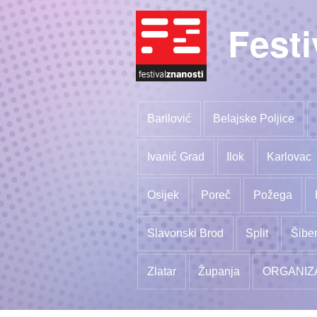
Festi
Barilović
Belajske Poljice
Ivanić Grad
Ilok
Karlovac
Osijek
Poreč
Požega
Slavonski Brod
Split
Šibe
Zlatar
Županja
ORGANIZ