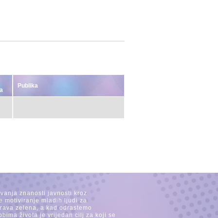
Publika
a
avanja znanosti javnosti kroz
e motiviranje mladih ljudi za
 trava zelena, a kad odrastemo
ima života je vrijedan cilj za koji se