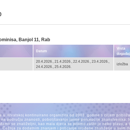
b
minisa, Banjol 11, Rab
Vrsta
Datum
događaj
20.4.2026., 21.4.2026., 22.4.2026., 23.4.2026.,
izložba
24.4.2026., 25.4.2026.
se u Hrvatskoj kontinuirano organizira od 2003. godine s ciljem približ
a na području znanosti, poboljšavanje javne percepcije znanstvenika, t
Rađamo se znatiželjni, kao mala djeca se pitamo zašto je nebo plavo, a
. Čežnja za dodatnim znanjem i poticanje urođene znatiželje u svim dob