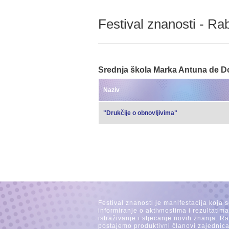
Festival znanosti - Ra
Srednja škola Marka Antuna de Do
Naziv
"Drukčije o obnovljivima"
Festival znanosti je manifestacija koja 
informiranje o aktivnostima i rezultatim
istraživanje i stjecanje novih znanja. 
postajemo produktivni članovi zajednica