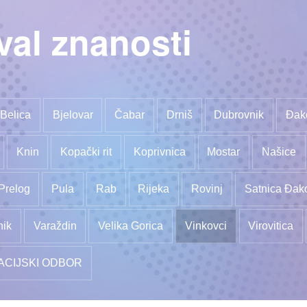
val znanosti
Belica
Bjelovar
Čabar
Drniš
Dubrovnik
Đak
Knin
Kopački rit
Koprivnica
Mostar
Našice
Prelog
Pula
Rab
Rijeka
Rovinj
Satnica Đak
nik
Varaždin
Velika Gorica
Vinkovci
Virovitica
ACIJSKI ODBOR