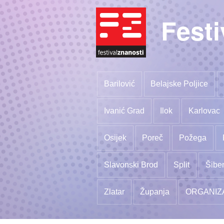
Festi
Barilović
Belajske Poljice
Ivanić Grad
Ilok
Karlovac
Osijek
Poreč
Požega
Slavonski Brod
Split
Šibe
Zlatar
Županja
ORGANIZ