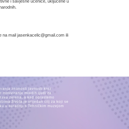
tivne i savjesne učenice, uključene u
narodnih.
je na mail jasenkacelic@gmail.com ili
avanja znanosti javnosti kroz
e motiviranje mladih ljudi za
 trava zelena, a kad odrastemo
ima života je vrijedan cilj za koji se
ijeku u suradnji s Tehničkim muzejom