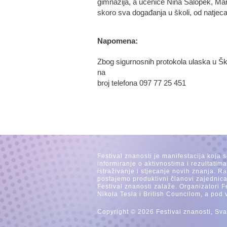
gimnazija, a učenice Nina Salopek, Mar
skoro sva događanja u školi, od natjec
Napomena:
Zbog sigurnosnih protokola ulaska u Šk
na
broj telefona 097 77 25 451
Festival znanosti je manifestacija koja 
informiranje o aktivnostima i rezultatim
istraživanje i stjecanje novih znanja. 
postajemo produktivni članovi zajednica
Festival znanosti zalaže. Organizatori F
Nikola Tesla i British Councilom, a pod 
Copyright © 2026 Festival znanosti, Sva