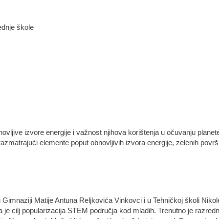
ednje škole
novljive izvore energije i važnost njihova korištenja u očuvanju plane
razmatrajući elemente poput obnovljivih izvora energije, zelenih povr
 Gimnaziji Matije Antuna Reljkovića Vinkovci i u Tehničkoj školi Niko
a je cilj popularizacija STEM područja kod mladih. Trenutno je razred