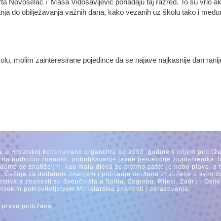
ta Novoselac i Maša Vidosavljević pohađaju taj razred. To su vrlo ak
anja do obilježavanja važnih dana, kako vezanih uz školu tako i među
olu, molim zainteresirane pojedince da se najave najkasnije dan rani
se u Hrvatskoj kontinuirano organizira od 2003. godine s ciljem približ
a na području znanosti, poboljšavanje javne percepcije znanstvenika, t
Rađamo se znatiželjni, kao mala djeca se pitamo zašto je nebo plavo, a
. Čežnja za dodatnim znanjem i poticanje urođene znatiželje u svim dob
estivala znanosti su Sveučilišta u Splitu, Zagrebu, Rijeci, Zadru i Os
visokim pokroviteljstvom Ministarstva znanosti i obrazovanja.
 prava pridržana