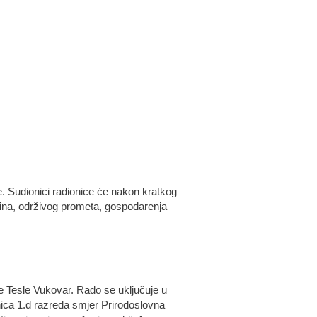
te. Sudionici radionice će nakon kratkog
šina, održivog prometa, gospodarenja
le Tesle Vukovar. Rado se uključuje u
nica 1.d razreda smjer Prirodoslovna