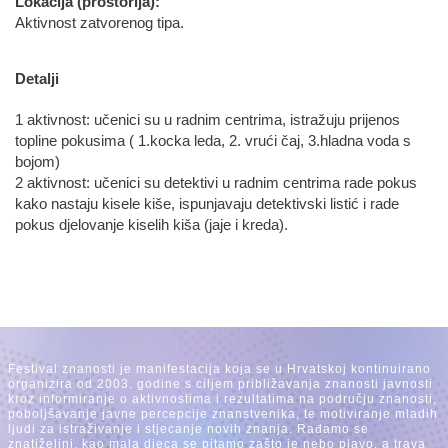
Lokacija (prostorija):
Aktivnost zatvorenog tipa.
Detalji
1 aktivnost: učenici su u radnim centrima, istražuju prijenos
topline pokusima ( 1.kocka leda, 2. vrući čaj, 3.hladna voda s
bojom)
2 aktivnost: učenici su detektivi u radnim centrima rade pokus
kako nastaju kisele kiše, ispunjavaju detektivski listić i rade
pokus djelovanje kiselih kiša (jaje i kreda).
Festival znanosti je manifestacija koja se u Hrvatskoj kontinuirano
organizira od 2003. godine s ciljem približavanja znanosti javnosti
kroz informiranje o aktivnostima i rezultatima na području znanosti,
poboljšavanje javne percepcije znanstvenika, te motiviranje mladih
ljudi za istraživanje i stjecanje novih znanja. Rađamo se
znatiželjni, kao mala djeca se pitamo zašto je nebo plavo, a trava