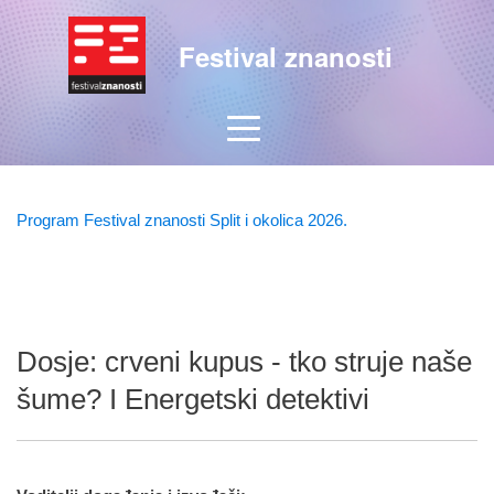
Festival znanosti
Program Festival znanosti Split i okolica 2026.
Dosje: crveni kupus - tko struje naše
šume? I Energetski detektivi