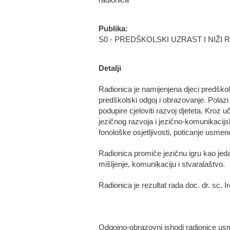
radionica
Publika:
S0 - PREDŠKOLSKI UZRAST I NIŽ
Detalji
Radionica je namijenjena djeci predško
predškolski odgoj i obrazovanje. Polazi
podupire cjeloviti razvoj djeteta. Kroz 
jezičnog razvoja i jezično-komunikacij
fonološke osjetljivosti, poticanje usmen
Radionica promiče jezičnu igru kao jeda
mišljenje, komunikaciju i stvaralaštvo.
Radionica je rezultat rada doc. dr. sc. 
Odgojno-obrazovni ishodi radionice usm