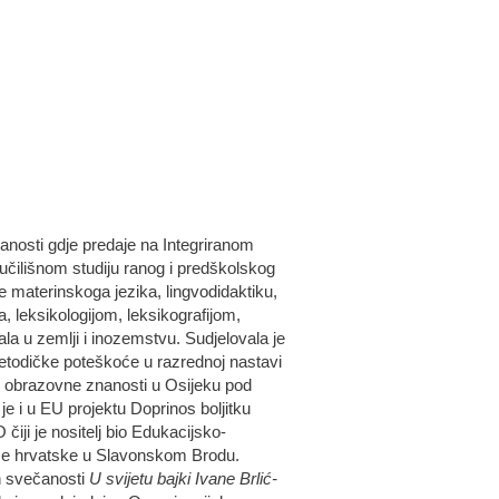
anosti gdje predaje na Integriranom
čilišnom studiju ranog i predškolskog
materinskoga jezika, lingvodidaktiku,
a, leksikologijom, leksikografijom,
ala u zemlji i inozemstvu. Sudjelovala je
metodičke poteškoće u razrednoj nastavi
i obrazovne znanosti u Osijeku pod
e i u EU projektu Doprinos boljitku
ji je nositelj bio Edukacijsko-
tice hrvatske u Slavonskom Brodu.
ih svečanosti
U svijetu bajki Ivane Brlić-