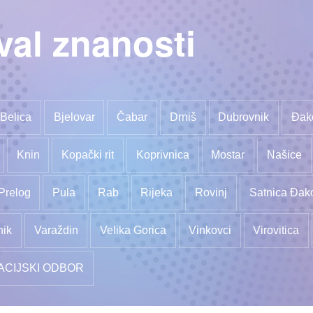
val znanosti
Belica
Bjelovar
Čabar
Drniš
Dubrovnik
Đak
Knin
Kopački rit
Koprivnica
Mostar
Našice
Prelog
Pula
Rab
Rijeka
Rovinj
Satnica Đak
nik
Varaždin
Velika Gorica
Vinkovci
Virovitica
ACIJSKI ODBOR