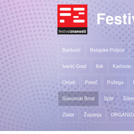
Festi
Barilović
Belajske Poljice
Ivanić Grad
Ilok
Karlovac
Osijek
Poreč
Požega
Slavonski Brod
Split
Šibe
Zlatar
Županja
ORGANIZ