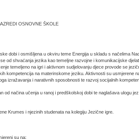
I RAZREDI OSNOVNE ŠKOLE
lske dobi i osmišljena u okviru teme Energija u skladu s načelima Nac
 se od shvaćanja jezika kao temeljne razvojne i komunikacijske djela
učenje temeljeno na igri i aktivnom sudjelovanju djece provode se jezič
skih kompetencija na materinskome jeziku. Aktivnosti su usmjerene na
oga izražavanja i narativnih sposobnosti te razvoj socijalnih kompetenc
n od načina učenja u ranoj i predškolskoj dobi te naglašava ulogu je
Irene Krumes i njezinih studenata na kolegiju Jezične igre.
jereni su na: