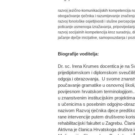
razvoj jezično-komunikacijskih kompetencija n
obogaćivanje rječnika i razumijevanje značenja
razvoj fonološke osjetljivosti i slušne percepci
poticanje usmenoga izražavanja, pripovijedanja
razvoj socijalnih kompetencija kroz suradnju, di
jačanje dječje inicijative, samopouzdanja i po
Biografije voditelja:
Dr. sc. Irena Krumes docentica je na S
prijediplomskom i diplomskom sveučili
odgoja i obrazovanja. U svome znanstv
poučavanje gramatike u osnovnoj školi, i
povijesnom hrvatskom terminologijom. Aut
u znanstvenim institucijskim projektima
s učenicima s posebnim odgojno-obrazo
nazivom Razvoj rječnika djece predškols
rane intervencije putem društveno kori
rehabilitacijski fakultet u Zagrebu. Č
Aktivna je članica Hrvatskoga društva i