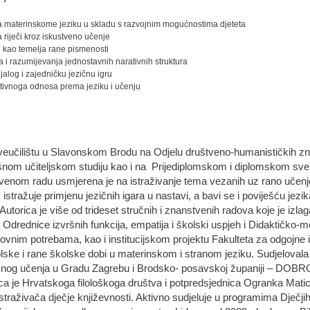
a materinskome jeziku u skladu s razvojnim mogućnostima djeteta
 riječi kroz iskustveno učenje
je kao temelja rane pismenosti
 i razumijevanja jednostavnih narativnih struktura
jalog i zajedničku jezičnu igru
zitivnoga odnosa prema jeziku i učenju
veučilištu u Slavonskom Brodu na Odjelu društveno-humanističkih zn
šnom učiteljskom studiju kao i na Prijediplomskom i diplomskom sveu
enom radu usmjerena je na istraživanje tema vezanih uz rano učenje 
stražuje primjenu jezičnih igara u nastavi, a bavi se i poviješću jezik
orica je više od trideset stručnih i znanstvenih radova koje je izlag
 Odrednice izvršnih funkcija, empatija i školski uspjeh i Didaktičko-
vnim potrebama, kao i institucijskom projektu Fakulteta za odgojne 
ke i rane školske dobi u materinskom i stranom jeziku. Sudjelovala j
snog učenja u Gradu Zagrebu i Brodsko- posavskoj županiji – DOBRO či
lanica je Hrvatskoga filološkoga društva i potpredsjednica Ogranka Ma
straživača dječje književnosti. Aktivno sudjeluje u programima Dječj