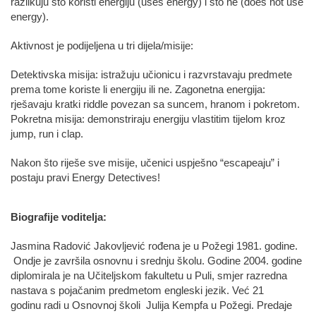
razlikuju što koristi energiju (uses energy) i što ne (does not use
energy).
Aktivnost je podijeljena u tri dijela/misije:
Detektivska misija: istražuju učionicu i razvrstavaju predmete
prema tome koriste li energiju ili ne. Zagonetna energija:
rješavaju kratki riddle povezan sa suncem, hranom i pokretom.
Pokretna misija: demonstriraju energiju vlastitim tijelom kroz
jump, run i clap.
Nakon što riješe sve misije, učenici uspješno “escapeaju” i
postaju pravi Energy Detectives!
Biografije voditelja:
Jasmina Radović Jakovljević rođena je u Požegi 1981. godine.
Ondje je završila osnovnu i srednju školu. Godine 2004. godine
diplomirala je na Učiteljskom fakultetu u Puli, smjer razredna
nastava s pojačanim predmetom engleski jezik. Već 21
godinu radi u Osnovnoj školi Julija Kempfa u Požegi. Predaje