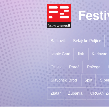
Festi
Barilović
Belajske Poljice
Ivanić Grad
Ilok
Karlovac
Osijek
Poreč
Požega
Slavonski Brod
Split
Šibe
Zlatar
Županja
ORGANIZ