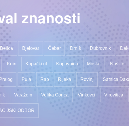
val znanosti
Belica
Bjelovar
Čabar
Drniš
Dubrovnik
Đak
Knin
Kopački rit
Koprivnica
Mostar
Našice
Prelog
Pula
Rab
Rijeka
Rovinj
Satnica Đak
nik
Varaždin
Velika Gorica
Vinkovci
Virovitica
ACIJSKI ODBOR