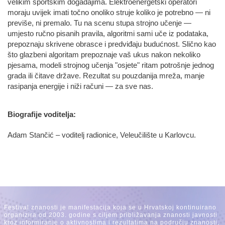
velikim sportskim događajima. Elektroenergetski operatori
moraju uvijek imati točno onoliko struje koliko je potrebno — ni
previše, ni premalo. Tu na scenu stupa strojno učenje —
umjesto ručno pisanih pravila, algoritmi sami uče iz podataka,
prepoznaju skrivene obrasce i predviđaju budućnost. Slično kao
što glazbeni algoritam prepoznaje vaš ukus nakon nekoliko
pjesama, modeli strojnog učenja "osjete" ritam potrošnje jednog
grada ili čitave države. Rezultat su pouzdanija mreža, manje
rasipanja energije i niži računi — za sve nas.
Biografije voditelja:
Adam Stančić – voditelj radionice, Veleučilište u Karlovcu.
Festival znanosti je manifestacija koja se u Hrvatskoj kontinuirano
organizira od 2003. godine s ciljem približavanja znanosti javnosti
kroz informiranje o aktivnostima i rezultatima na području znanosti,