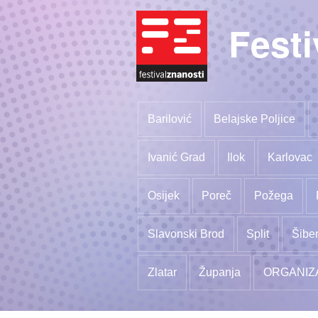
Festi
Barilović
Belajske Poljice
Ivanić Grad
Ilok
Karlovac
Osijek
Poreč
Požega
Slavonski Brod
Split
Šibe
Zlatar
Županja
ORGANIZ