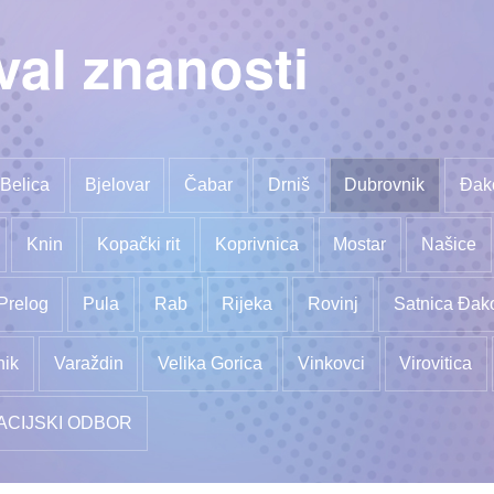
val znanosti
Belica
Bjelovar
Čabar
Drniš
Dubrovnik
Đak
Knin
Kopački rit
Koprivnica
Mostar
Našice
Prelog
Pula
Rab
Rijeka
Rovinj
Satnica Đak
nik
Varaždin
Velika Gorica
Vinkovci
Virovitica
ACIJSKI ODBOR