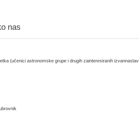
ko nas
tka (učenici astronomske grupe i drugih zainteresiranih izvannastavn
ubrovnik