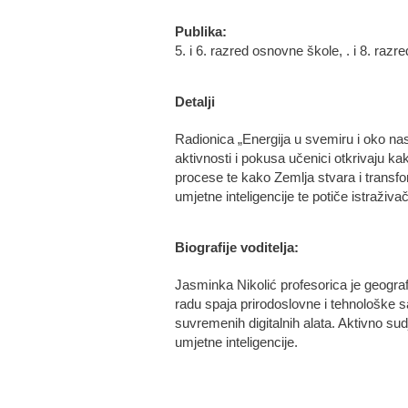
Publika:
5. i 6. razred osnovne škole, . i 8. raz
Detalji
Radionica „Energija u svemiru i oko nas
aktivnosti i pokusa učenici otkrivaju 
procese te kako Zemlja stvara i transfor
umjetne inteligencije te potiče istraživa
Biografije voditelja:
Jasminka Nikolić profesorica je geografi
radu spaja prirodoslovne i tehnološke sa
suvremenih digitalnih alata. Aktivno sudj
umjetne inteligencije.