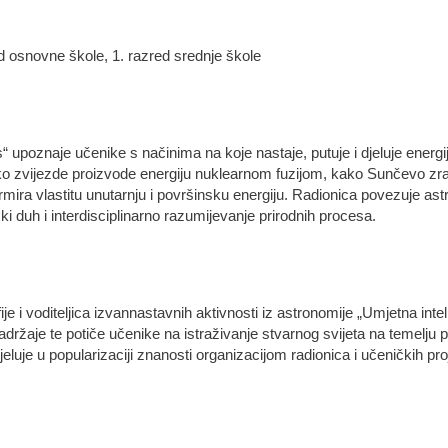
red osnovne škole, 1. razred srednje škole
“ upoznaje učenike s načinima na koje nastaje, putuje i djeluje energi
kako zvijezde proizvode energiju nuklearnom fuzijom, kako Sunčevo zra
mira vlastitu unutarnju i površinsku energiju. Radionica povezuje astr
čki duh i interdisciplinarno razumijevanje prirodnih procesa.
je i voditeljica izvannastavnih aktivnosti iz astronomije „Umjetna int
držaje te potiče učenike na istraživanje stvarnog svijeta na temelju p
eluje u popularizaciji znanosti organizacijom radionica i učeničkih pro