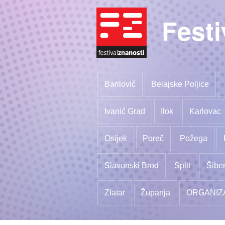
Festi
Barilović
Belajske Poljice
Ivanić Grad
Ilok
Karlovac
Osijek
Poreč
Požega
Slavonski Brod
Split
Šibe
Zlatar
Županja
ORGANIZ