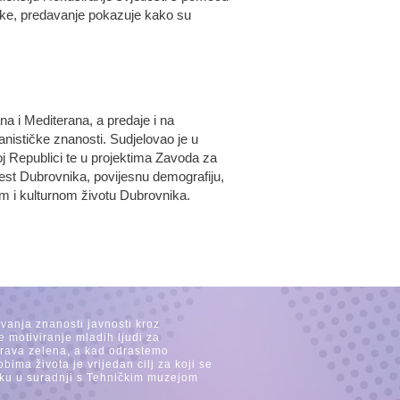
izike, predavanje pokazuje kako su
ana i Mediterana, a predaje i na
anističke znanosti. Sudjelovao je u
 Republici te u projektima Zavoda za
st Dubrovnika, povijesnu demografiju,
om i kulturnom životu Dubrovnika.
avanja znanosti javnosti kroz
e motiviranje mladih ljudi za
 trava zelena, a kad odrastemo
ima života je vrijedan cilj za koji se
ijeku u suradnji s Tehničkim muzejom