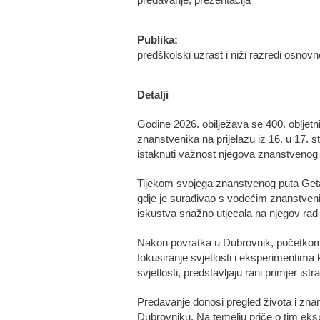
predavanje, prezentacija
Publika:
predškolski uzrast i niži razredi osnovne
Detalji
Godine 2026. obilježava se 400. obljetn
znanstvenika na prijelazu iz 16. u 17.
istaknuti važnost njegova znanstvenog 
Tijekom svojega znanstvenog puta Geta
gdje je surađivao s vodećim znanstveni
iskustva snažno utjecala na njegov rad u
Nakon povratka u Dubrovnik, početkom 17
fokusiranje svjetlosti i eksperimentima
svjetlosti, predstavljaju rani primjer ist
Predavanje donosi pregled života i zna
Dubrovniku. Na temelju priče o tim eksp