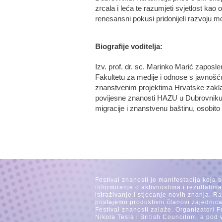
zrcala i leća te razumjeti svjetlost ka
renesansni pokusi pridonijeli razvoju m
Biografije voditelja:
Izv. prof. dr. sc. Marinko Marić zaposlen
Fakultetu za medije i odnose s javnošću
znanstvenim projektima Hrvatske zakla
povijesne znanosti HAZU u Dubrovniku 
migracije i znanstvenu baštinu, osobit
Festival znanosti je manifestacija koja 
informiranje o aktivnostima i rezultatim
istraživanje i stjecanje novih znanja. 
postajemo produktivni članovi zajednica
Festival znanosti zalaže. Organizatori F
Nikola Tesla i British Councilom, a pod 