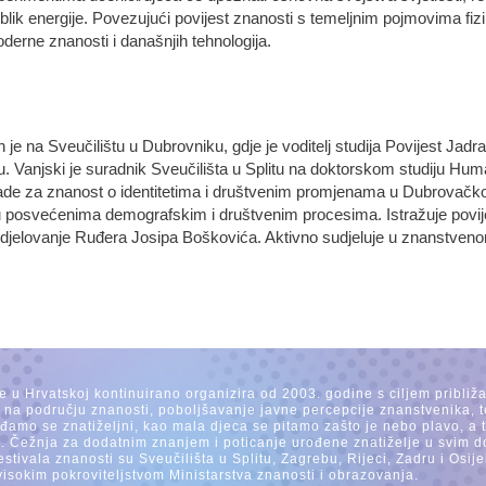
o oblik energije. Povezujući povijest znanosti s temeljnim pojmovima f
oderne znanosti i današnjih tehnologija.
 je na Sveučilištu u Dubrovniku, gdje je voditelj studija Povijest Jadr
. Vanjski je suradnik Sveučilišta u Splitu na doktorskom studiju Hum
de za znanost o identitetima i društvenim promjenama u Dubrovačkoj
posvećenima demografskim i društvenim procesima. Istražuje povije
o djelovanje Ruđera Josipa Boškovića. Aktivno sudjeluje u znanstven
se u Hrvatskoj kontinuirano organizira od 2003. godine s ciljem približ
a na području znanosti, poboljšavanje javne percepcije znanstvenika, t
Rađamo se znatiželjni, kao mala djeca se pitamo zašto je nebo plavo, a
. Čežnja za dodatnim znanjem i poticanje urođene znatiželje u svim dob
estivala znanosti su Sveučilišta u Splitu, Zagrebu, Rijeci, Zadru i Os
visokim pokroviteljstvom Ministarstva znanosti i obrazovanja.