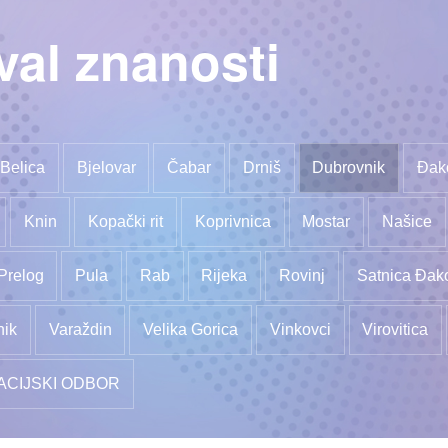
val znanosti
Belica
Bjelovar
Čabar
Drniš
Dubrovnik
Đak
Knin
Kopački rit
Koprivnica
Mostar
Našice
Prelog
Pula
Rab
Rijeka
Rovinj
Satnica Đak
nik
Varaždin
Velika Gorica
Vinkovci
Virovitica
ACIJSKI ODBOR