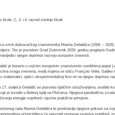
 škole, 2., 3. i 4. razred srednje škole
ica smrti dubrovačkog znanstvenika Marina Getaldića (1568. – 1626.),
 stoljeće. Tim je povodom Grad Dubrovnik 2026. godinu proglasio Godi
nasljeđa i njegov doprinos razvoju europske znanosti.
ldić je boravio u važnim europskim znanstvenim središtima poput L
cima svoga vremena, među kojima se ističu François Viète, Galileo Ga
 matematici, optici i eksperimentalnoj fizici te na njegov doprinos ra
. stoljeća Getaldić se posvetio optičkim istraživanjima, osobito kon
 koje je izvodio u Betinoj špilji na Pločama. Njegova parabolična zrca
raživanja energije svjetlosti i njezine praktične primjene.
nstvenog rada Marina Getaldića te predstavlja njegove pokuse sa svjet
erimentima učenici/djeca će upoznati osnovna svojstva svjetlosti, refl