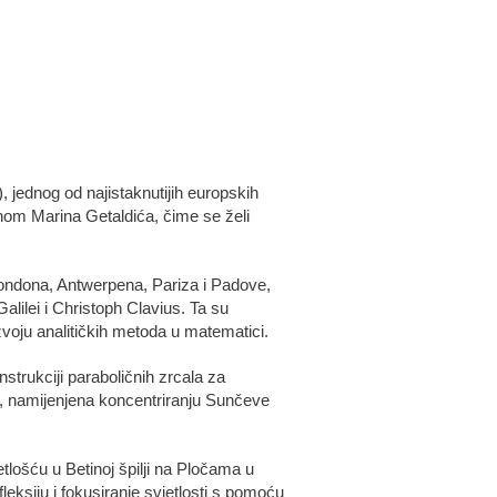
 jednog od najistaknutijih europskih
nom Marina Getaldića, čime se želi
ondona, Antwerpena, Pariza i Padove,
lilei i Christoph Clavius. Ta su
zvoju analitičkih metoda u matematici.
strukciji paraboličnih zrcala za
la, namijenjena koncentriranju Sunčeve
lošću u Betinoj špilji na Pločama u
eksiju i fokusiranje svjetlosti s pomoću