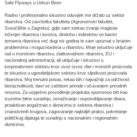
Safe Flyways u Udruzi Biom
Radno i profesionalno iskustvo oduvijek me držalo uz sektor
ribarstva. Od završetka fakulteta (Agronomski fakultet,
Sveučilište u Zagrebu), gdje sam stekao zvanje magistar
inženjer ribarstva i lovstva, direktno i indirektno se bavim
temama ribarstva već dugi niz godina te sam upoznat s brojnim
problemima i mogućnostima u ribarstvu. Moje iskustvo uključuje
rad u morskom ribarstvu, slatkovodnom ribarstvu, EU i
nacionalnoj administraciji, ali uključuje i iskustvo u
korporativnom sektoru kroz uvoz-izvoz ribe i morskih proizvoda
te iskustvo u ugostiteljskom sektoru kroz sljedivost proizvoda
ribarstva. Moj trenutni posao, rekao bih i najvažniji za održivost
bioraznolikosti, bavi se zaštitom prirode i očuvanjem prirodnih
resursa. Za uspješno provođenje projekata spomenuo bih kao
izuzetno bitno suradnju, osnaživanje i osposobljavanje ribara,
proaktivan angažman s dionicima iz sektora ribarstva i
znanstvenih krugova, zagovaranje najboljih praksi, pokretanje
političkog dijaloga te suradnju s nacionalnim i regionalnim
dionicima.