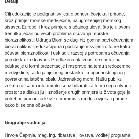
Detalji
Cilj edukacije je podignuti svijest o odnosu čovjeka i prirode,
kroz primjer morske medvjedice, najugroženijeg morskog
sisavca Europe, i kroz primjere slučajnog ulova, što je u ovom
trenutku jedan od većih problema očuvanja morske
bioraznolikosti. Udruga Biom se dugi niz godina bavi očuvanjem
bioraznolikosti, edukacijama i podizanjem svijesti o tome kako
očuvati bioraznolikost, i uskladiti razvoj s potrebama očuvanja
prirode kroz održivost. Predložena aktivnost se sastoji od
edukacije u formi prezentacije i rasprave na temu sredozemne
medvjedice, razloga njezinog nestanka i mogućnosti njenog
povratka na istočnu obalu Jadranskog mora. Našu publiku
želimo ne samo informirati i senzibilizirati za temu nego otvoriti
prostor za diskusiju i iznošenje drugih primjera iz života gdje je
potrebno pronaći održiv kompromis između čovjeka i prirode
kako bi se ona očuvala.
Biografije voditelja:
Hrvoje Čeprnja, mag. ing. ribarstva i lovstva, voditelj programa