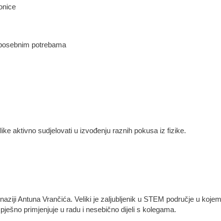
ionice
s posebnim potrebama
ilike aktivno sudjelovati u izvođenju raznih pokusa iz fizike.
naziji Antuna Vrančića. Veliki je zaljubljenik u STEM područje u koje
ešno primjenjuje u radu i nesebično dijeli s kolegama.