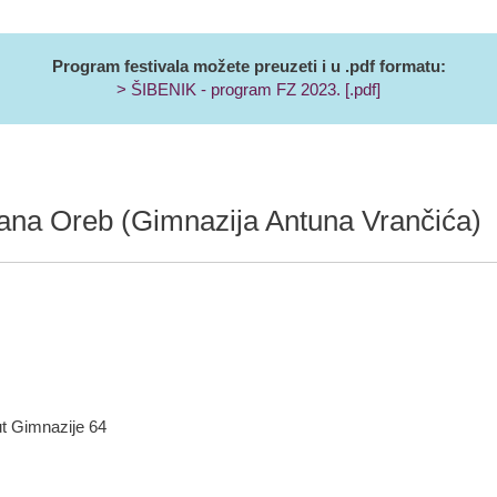
Program festivala možete preuzeti i u .pdf formatu:
> ŠIBENIK - program FZ 2023. [.pdf]
ojana Oreb (Gimnazija Antuna Vrančića)
ut Gimnazije 64