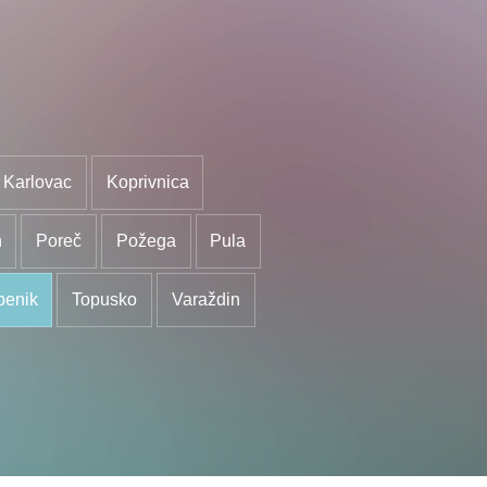
Karlovac
Koprivnica
n
Poreč
Požega
Pula
benik
Topusko
Varaždin