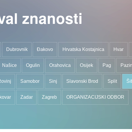
val znanosti
Dubrovnik
Đakovo
Hrvatska Kostajnica
Hvar
Našice
Ogulin
Orahovica
Osijek
Pag
Pazi
ovinj
Samobor
Sinj
Slavonski Brod
Split
Ši
kovar
Zadar
Zagreb
ORGANIZACIJSKI ODBOR