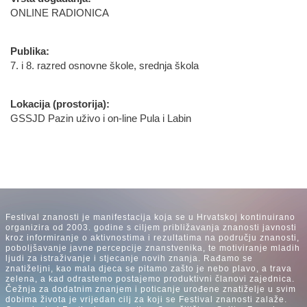
ONLINE RADIONICA
Publika:
7. i 8. razred osnovne škole, srednja škola
Lokacija (prostorija):
GSSJD Pazin uživo i on-line Pula i Labin
Festival znanosti je manifestacija koja se u Hrvatskoj kontinuirano
organizira od 2003. godine s ciljem približavanja znanosti javnosti
kroz informiranje o aktivnostima i rezultatima na području znanosti,
poboljšavanje javne percepcije znanstvenika, te motiviranje mladih
ljudi za istraživanje i stjecanje novih znanja. Rađamo se
znatiželjni, kao mala djeca se pitamo zašto je nebo plavo, a trava
zelena, a kad odrastemo postajemo produktivni članovi zajednica.
Čežnja za dodatnim znanjem i poticanje urođene znatiželje u svim
dobima života je vrijedan cilj za koji se Festival znanosti zalaže.