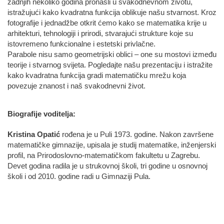
zadnjih nekoliko godina pronašli u svakodnevnom životu,
istražujući kako kvadratna funkcija oblikuje našu stvarnost. Kroz
fotografije i jednadžbe otkrit ćemo kako se matematika krije u
arhitekturi, tehnologiji i prirodi, stvarajući strukture koje su
istovremeno funkcionalne i estetski privlačne.
Parabole nisu samo geometrijski oblici – one su mostovi između
teorije i stvarnog svijeta. Pogledajte našu prezentaciju i istražite
kako kvadratna funkcija gradi matematičku mrežu koja
povezuje znanost i naš svakodnevni život.
Biografije voditelja:
Kristina Opatić
rođena je u Puli 1973. godine. Nakon završene
matematičke gimnazije, upisala je studij matematike, inženjerski
profil, na Prirodoslovno-matematičkom fakultetu u Zagrebu.
Devet godina radila je u strukovnoj školi, tri godine u osnovnoj
školi i od 2010. godine radi u Gimnaziji Pula.